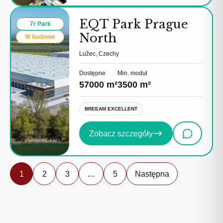
EQT Park Prague
7r Park
North
W budowie
Lužec, Czechy
Dostępne
Min. moduł
57000 m²
3500 m²
BREEAM EXCELLENT
Zobacz szczegóły
1
2
3
…
5
Następna