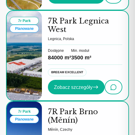
7R Park Legnica
7r Park
West
Planowane
Legnica, Polska
Dostępne
Min. moduł
84000 m²
3500 m²
BREEAM EXCELLENT
Zobacz szczegóły
7R Park Brno
7r Park
(Měnín)
Planowane
Měnín, Czechy