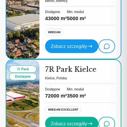
Berlin, Niemcy
Dostępne
Min. moduł
43000 m²
5000 m²
BREEAM
Zobacz szczegóły
7R Park Kielce
7r Park
Dostępne
Kielce, Polska
Dostępne
Min. moduł
72000 m²
3500 m²
BREEAM EXCELLENT
Zobacz szczegóły