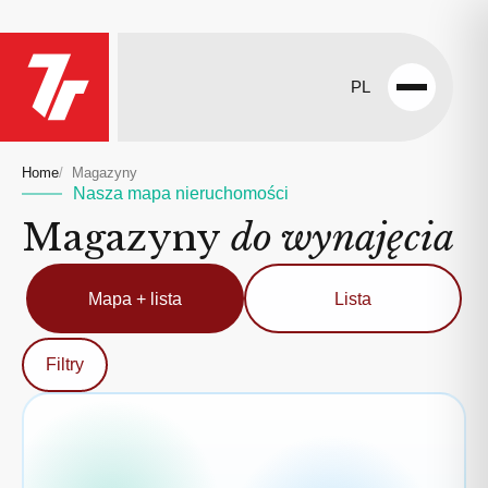
PL
Open
menu
Home
Magazyny
Nasza mapa nieruchomości
Magazyny
do wynajęcia
Mapa + lista
Lista
Filtry