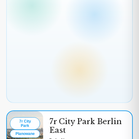
3
2
2
3
2
7r City Park Berlin
7r City
Park
East
Planowane