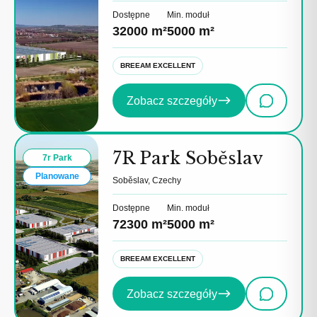
Dostępne
Min. moduł
32000 m²
5000 m²
BREEAM EXCELLENT
Zobacz szczegóły
7R Park Soběslav
7r Park
Planowane
Soběslav, Czechy
Dostępne
Min. moduł
72300 m²
5000 m²
BREEAM EXCELLENT
Zobacz szczegóły