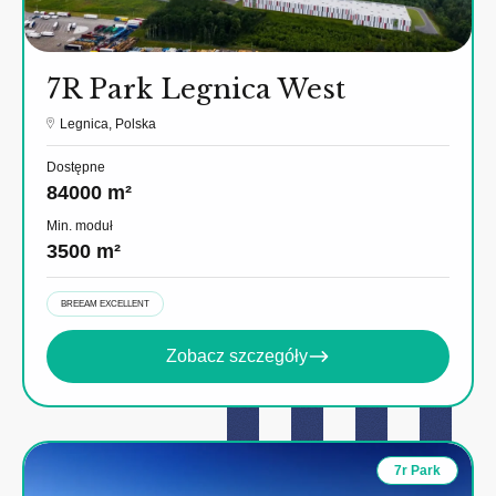
7R Park Legnica West
Legnica, Polska
Dostępne
84000 m²
Min. moduł
3500 m²
BREEAM EXCELLENT
Zobacz szczegóły
7r Park