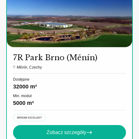
7R Park Brno (Měnín)
Měnín, Czechy
Dostępne
32000 m²
Min. moduł
5000 m²
BREEAM EXCELLENT
Zobacz szczegóły