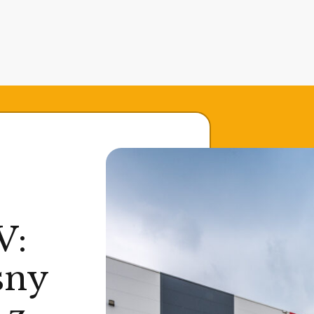
V:
sny