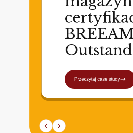
magazyn
certyfika
BREEA
Outstand
Przeczytaj case study