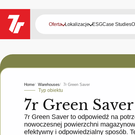
Oferta
Lokalizacje
ESG
Case Studies
O
Home
Warehouses
7r Green Saver
Typ obiektu
7r Green Saver
7r Green Saver to odpowiedź na potrze
nowoczesnej powierzchni magazynowej
efektywny i odpowiedzialny sposób. T