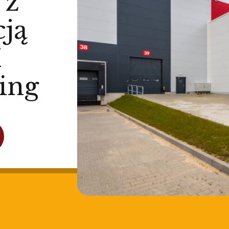
 z
cją
M
ing