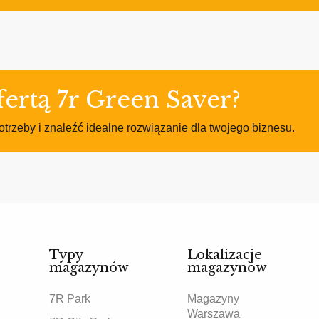
ertą 7r Green Saver?
otrzeby i znaleźć idealne rozwiązanie dla twojego biznesu.
Typy
Lokalizacje
magazynów
magazynów
7R Park
Magazyny
Warszawa