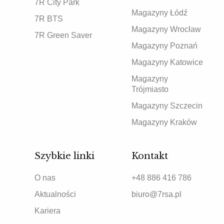
7R City Park
Magazyny Łódź
7R BTS
Magazyny Wrocław
7R Green Saver
Magazyny Poznań
Magazyny Katowice
Magazyny
Trójmiasto
Magazyny Szczecin
Magazyny Kraków
Szybkie linki
Kontakt
O nas
+48 886 416 786
Aktualności
biuro@7rsa.pl
Kariera