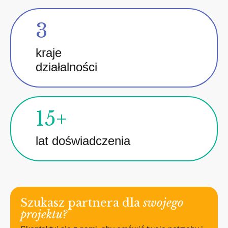
3
kraje
działalności
15+
lat doświadczenia
Szukasz partnera dla
swojego
projektu?