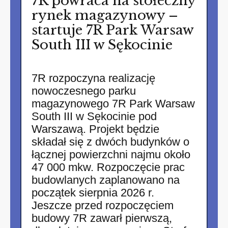
7R powraca na stołeczny
rynek magazynowy –
startuje 7R Park Warsaw
South III w Sękocinie
7R rozpoczyna realizację
nowoczesnego parku
magazynowego 7R Park Warsaw
South III w Sękocinie pod
Warszawą. Projekt będzie
składał się z dwóch budynków o
łącznej powierzchni najmu około
47 000 mkw. Rozpoczęcie prac
budowlanych zaplanowano na
początek sierpnia 2026 r.
Jeszcze przed rozpoczęciem
budowy 7R zawarł pierwszą,