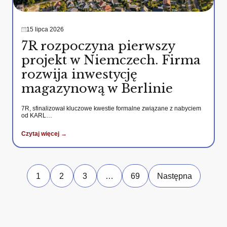
15 lipca 2026
7R rozpoczyna pierwszy
projekt w Niemczech. Firma
rozwija inwestycję
magazynową w Berlinie
7R, sfinalizował kluczowe kwestie formalne związane z nabyciem
od KARL…
Czytaj więcej →
1
2
3
…
69
Następna