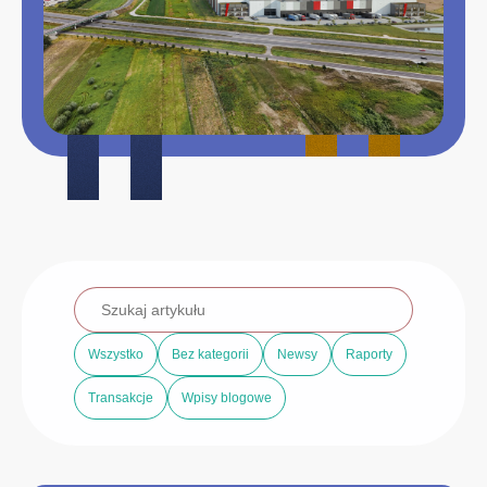
Wszystko
Bez kategorii
Newsy
Raporty
Transakcje
Wpisy blogowe