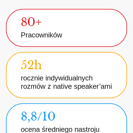
80+
Pracowników
52h
rocznie indywidualnych
rozmów z native speaker’ami
8,8/10
ocena średniego nastroju