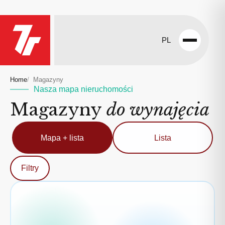
PL
Open
menu
Home
Magazyny
Nasza mapa nieruchomości
Magazyny
do wynajęcia
Mapa + lista
Lista
Filtry