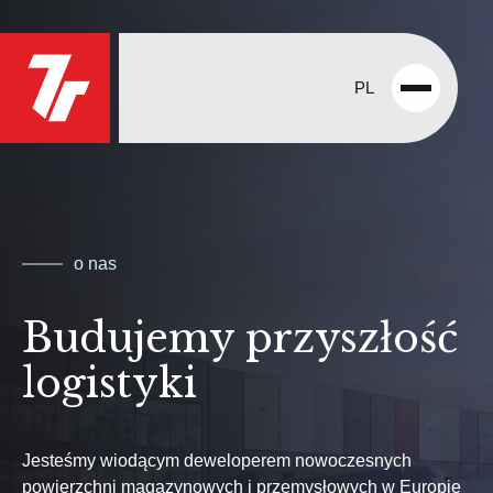
PL
Open
menu
o nas
Budujemy przyszłość
logistyki
Jesteśmy wiodącym deweloperem nowoczesnych
powierzchni magazynowych i przemysłowych w Europie