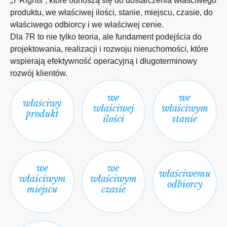
„7 Rights”, które odnoszą się do dostarczenia właściwego
produktu, we właściwej ilości, stanie, miejscu, czasie, do
właściwego odbiorcy i we właściwej cenie.
Dla 7R to nie tylko teoria, ale fundament podejścia do
projektowania, realizacji i rozwoju nieruchomości, które
wspierają efektywność operacyjną i długoterminowy
rozwój klientów.
we
we
właściwy
właściwej
właściwym
produkt
ilości
stanie
we
we
właściwemu
właściwym
właściwym
odbiorcy
miejscu
czasie