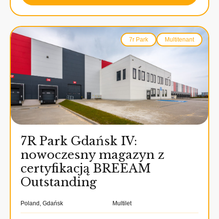
7r Park
Multitenant
7R Park Gdańsk IV:
nowoczesny magazyn z
certyfikacją BREEAM
Outstanding
Poland, Gdańsk
Multilet