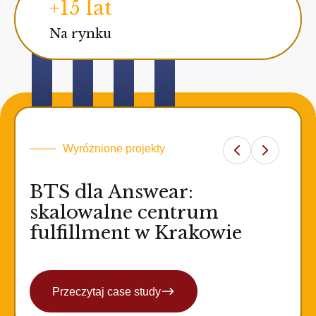
+15 lat
Na rynku
Wyróżnione projekty
BTS dla Answear:
skalowalne centrum
fulfillment w Krakowie
Przeczytaj case study