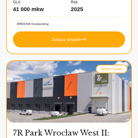
GLA
Rok
41 000 mkw
2025
BREEAM Outstanding
Zobacz projekt
Green Saver
7R Park Wrocław West II: