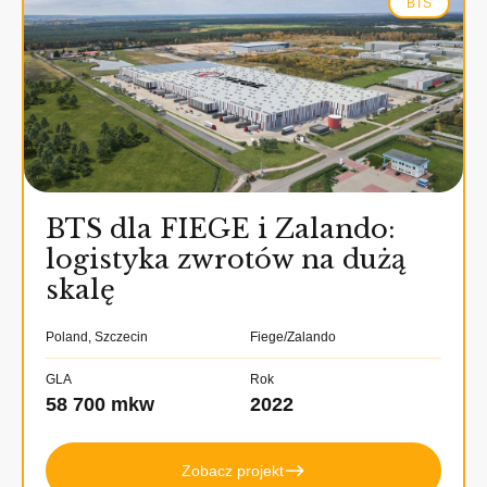
BTS
BTS dla FIEGE i Zalando:
logistyka zwrotów na dużą
skalę
Poland, Szczecin
Fiege/Zalando
GLA
Rok
58 700 mkw
2022
Zobacz projekt