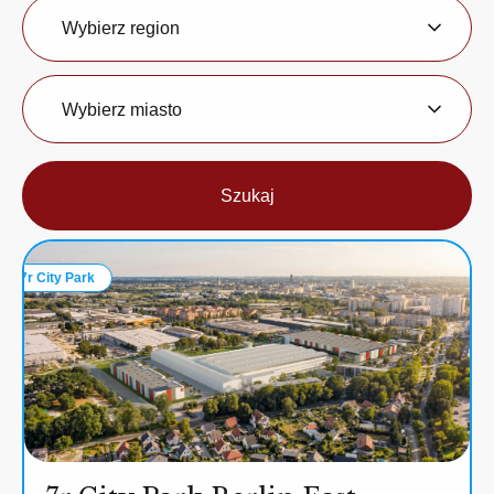
Region
Wybierz region
Miasto
Wybierz miasto
Szukaj
7r City Park