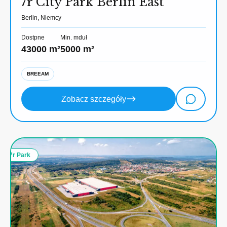
7r City Park Berlin East
Berlin, Niemcy
Dostpne
Min. mduł
43000 m²
5000 m²
BREEAM
Zobacz szczegóły
7r Park