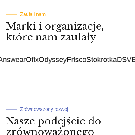
Zaufali nam
Marki i organizacje,
które nam zaufały
wear
Ofix
Odyssey
Frisco
Stokrotka
DSV
ESA
Zrównoważony rozwój
Nasze podejście do
zrównoważonego