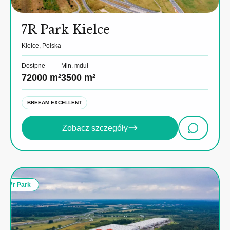
7R Park Kielce
Kielce, Polska
Dostpne
Min. mduł
72000 m²
3500 m²
BREEAM EXCELLENT
Zobacz szczegóły
7r Park