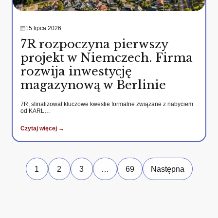
15 lipca 2026
7R rozpoczyna pierwszy
projekt w Niemczech. Firma
rozwija inwestycję
magazynową w Berlinie
7R, sfinalizował kluczowe kwestie formalne związane z nabyciem
od KARL…
Czytaj więcej →
1
2
3
…
69
Następna