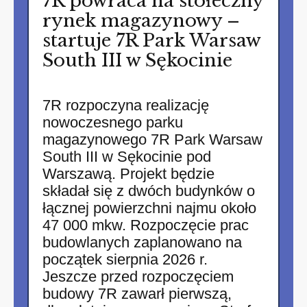
7R powraca na stołeczny
rynek magazynowy –
startuje 7R Park Warsaw
South III w Sękocinie
7R rozpoczyna realizację
nowoczesnego parku
magazynowego 7R Park Warsaw
South III w Sękocinie pod
Warszawą. Projekt będzie
składał się z dwóch budynków o
łącznej powierzchni najmu około
47 000 mkw. Rozpoczęcie prac
budowlanych zaplanowano na
początek sierpnia 2026 r.
Jeszcze przed rozpoczęciem
budowy 7R zawarł pierwszą,