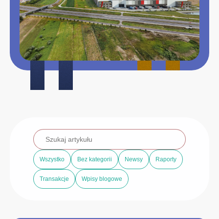
Wszystko
Bez kategorii
Newsy
Raporty
Transakcje
Wpisy blogowe