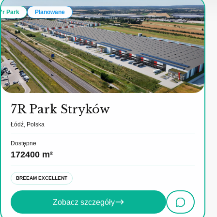
7r Park
Planowane
7R Park Stryków
Łódź, Polska
Dostępne
172400 m²
BREEAM EXCELLENT
Zobacz szczegóły