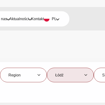
 nas
Aktualności
Kontakt
PL
Region
Miasto
Status
Region
Łódź
S