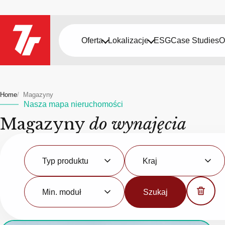
Oferta
Lokalizacje
ESG
Case Studies
O
Home
Magazyny
Nasza mapa nieruchomości
Magazyny
do wynajęcia
Typ
Kraj
produktu
Typ produktu
Kraj
Minimalny
moduł
Min. moduł
Szukaj