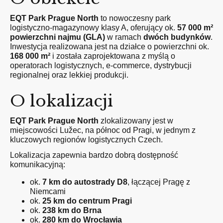
EQT Park Prague North
to nowoczesny park
logistyczno-magazynowy klasy A, oferujący ok.
57 000 m²
powierzchni najmu (GLA)
w ramach
dwóch budynków
.
Inwestycja realizowana jest na działce o powierzchni ok.
168 000 m²
i została zaprojektowana z myślą o
operatorach logistycznych, e-commerce, dystrybucji
regionalnej oraz lekkiej produkcji.
O lokalizacji
EQT Park Prague North
zlokalizowany jest w
miejscowości Lužec, na północ od Pragi, w jednym z
kluczowych regionów logistycznych Czech.
Lokalizacja zapewnia bardzo dobrą dostępność
komunikacyjną:
ok.
7 km do autostrady D8
, łączącej Pragę z
Niemcami
ok.
25 km do centrum Pragi
ok.
238 km do Brna
ok.
280 km do Wrocławia