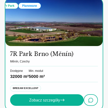
7r Park
Planowane
7R Park Brno (Měnín)
Měnín, Czechy
Dostępne
Min. moduł
32000 m²
5000 m²
BREEAM EXCELLENT
Zobacz szczegóły