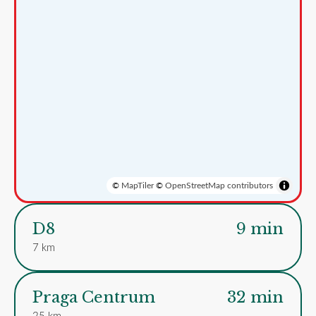
©
MapTiler
©
OpenStreetMap contributors
D8
9 min
7 km
Praga Centrum
32 min