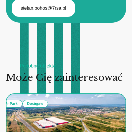
stefan.bohos@7rsa.pl
Podobne obiekty
Może Cię zainteresować
7r Park
Dostępne