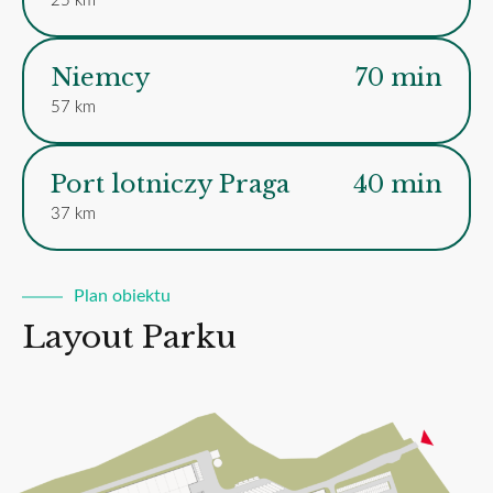
25 km
Niemcy
70 min
57 km
Port lotniczy Praga
40 min
37 km
Plan obiektu
Layout Parku