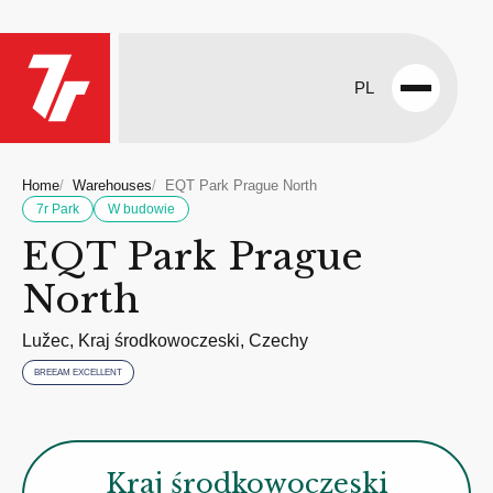
PL
Open
menu
Home
Warehouses
EQT Park Prague North
7r Park
W budowie
EQT Park Prague
North
Lužec, Kraj środkowoczeski, Czechy
BREEAM EXCELLENT
Kraj środkowoczeski