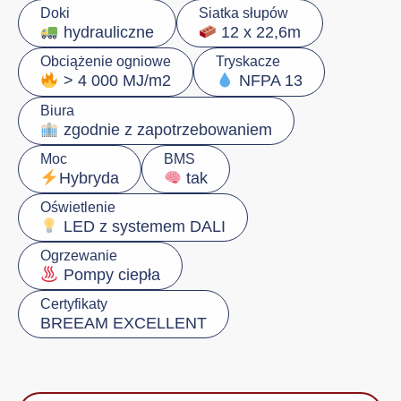
Doki
Siatka słupów
hydrauliczne
12 x 22,6m
Obciążenie ogniowe
Tryskacze
> 4 000 MJ/m2
NFPA 13
Biura
zgodnie z zapotrzebowaniem
Moc
BMS
Hybryda
tak
Oświetlenie
LED z systemem DALI
Ogrzewanie
Pompy ciepła
Certyfikaty
BREEAM EXCELLENT