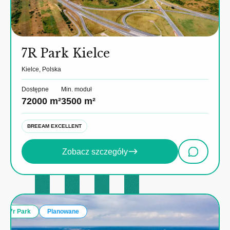
7R Park Kielce
Kielce, Polska
Dostępne
Min. moduł
72000 m²
3500 m²
BREEAM EXCELLENT
Zobacz szczegóły
7r Park
Planowane