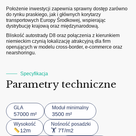
Położenie inwestycji zapewnia sprawny dostęp zarówno
do rynku praskiego, jak i głównych korytarzy
transportowych Europy Środkowej, wspierając
dystrybucję krajową oraz międzynarodową.
Bliskość autostrady D8 oraz połączenia z kierunkiem
niemieckim czynią lokalizację atrakcyjną dla firm
operujących w modelu cross-border, e-commerce oraz
nearshoringu.
Specyfikacja
Parametry techniczne
GLA
Moduł minimalny
57000 m²
3500 m²
Wysokość
Nośność posadzki
🏋️ 7T/m2
12m