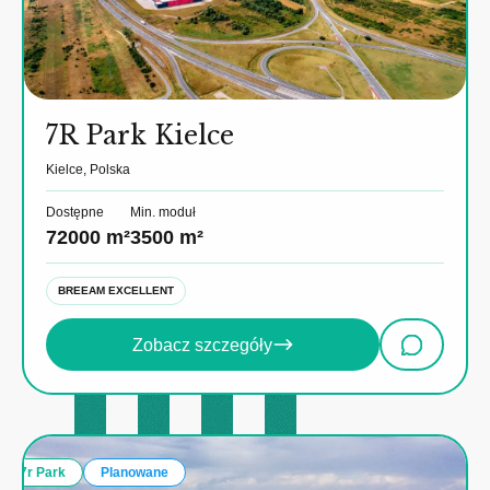
7R Park Kielce
Kielce, Polska
Dostępne
Min. moduł
72000 m²
3500 m²
BREEAM EXCELLENT
Zobacz szczegóły
7r Park
Planowane