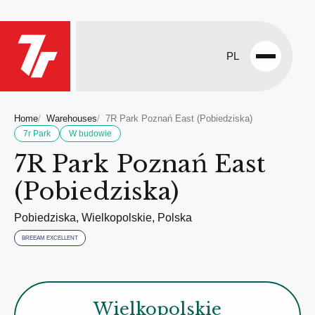
PL
Open
menu
Home
Warehouses
7R Park Poznań East (Pobiedziska)
7r Park
W budowie
7R Park Poznań East
(Pobiedziska)
Pobiedziska, Wielkopolskie, Polska
BREEAM EXCELLENT
Wielkopolskie