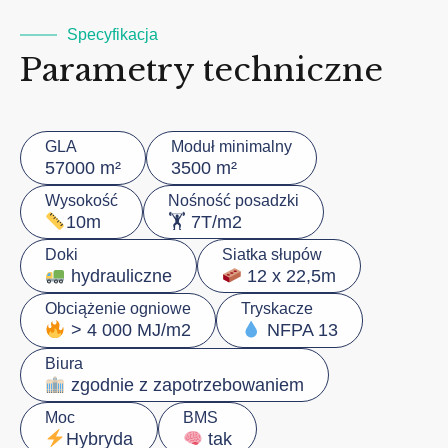
Specyfikacja
Parametry techniczne
GLA
Moduł minimalny
57000 m²
3500 m²
Wysokość
Nośność posadzki
🏋️ 7T/m2
10m
Doki
Siatka słupów
hydrauliczne
12 x 22,5m
Obciążenie ogniowe
Tryskacze
> 4 000 MJ/m2
NFPA 13
Biura
zgodnie z zapotrzebowaniem
Moc
BMS
Hybryda
tak