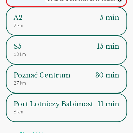
A2
5 min
2 km
S5
15 min
13 km
Poznać Centrum
30 min
27 km
Port Lotniczy Babimost
11 min
6 km