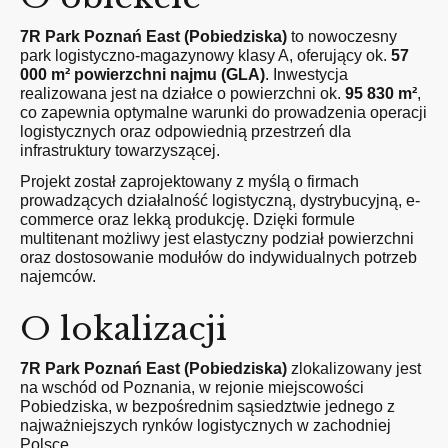
7R Park Poznań East (Pobiedziska)
to nowoczesny
park logistyczno-magazynowy klasy A, oferujący ok.
57
000 m² powierzchni najmu (GLA)
. Inwestycja
realizowana jest na działce o powierzchni ok.
95 830 m²
,
co zapewnia optymalne warunki do prowadzenia operacji
logistycznych oraz odpowiednią przestrzeń dla
infrastruktury towarzyszącej.
Projekt został zaprojektowany z myślą o firmach
prowadzących działalność logistyczną, dystrybucyjną, e-
commerce oraz lekką produkcję. Dzięki formule
multitenant możliwy jest elastyczny podział powierzchni
oraz dostosowanie modułów do indywidualnych potrzeb
najemców.
O lokalizacji
7R Park Poznań East (Pobiedziska)
zlokalizowany jest
na wschód od Poznania, w rejonie miejscowości
Pobiedziska, w bezpośrednim sąsiedztwie jednego z
najważniejszych rynków logistycznych w zachodniej
Polsce.