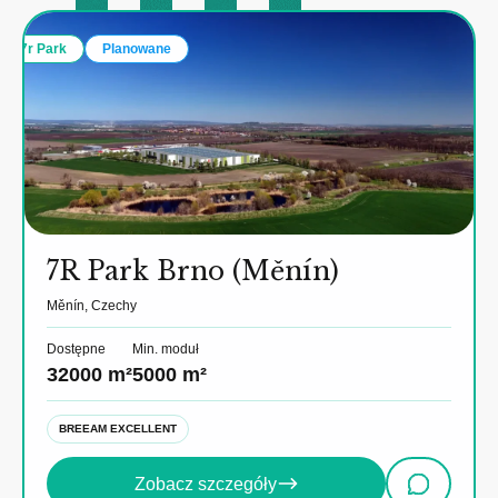
7r Park
Planowane
7R Park Brno (Měnín)
Měnín, Czechy
Dostępne
Min. moduł
32000 m²
5000 m²
BREEAM EXCELLENT
Zobacz szczegóły