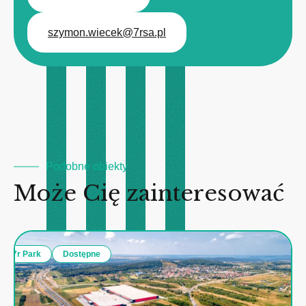
szymon.wiecek@7rsa.pl
Podobne obiekty
Może Cię zainteresować
7r Park
Dostępne