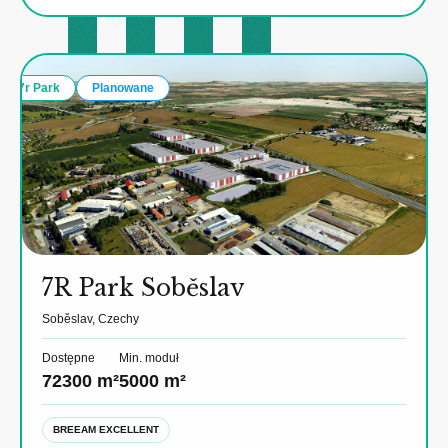
7r Park
Planowane
7R Park Soběslav
Soběslav, Czechy
Dostępne
Min. moduł
72300 m²
5000 m²
BREEAM EXCELLENT