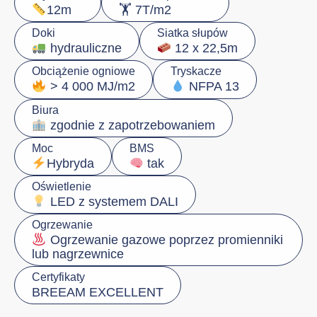
🏋️ 7T/m2
12m
Doki
Siatka słupów
hydrauliczne
12 x 22,5m
Obciążenie ogniowe
Tryskacze
> 4 000 MJ/m2
NFPA 13
Biura
zgodnie z zapotrzebowaniem
Moc
BMS
Hybryda
tak
Oświetlenie
LED z systemem DALI
Ogrzewanie
Ogrzewanie gazowe poprzez promienniki
lub nagrzewnice
Certyfikaty
BREEAM EXCELLENT