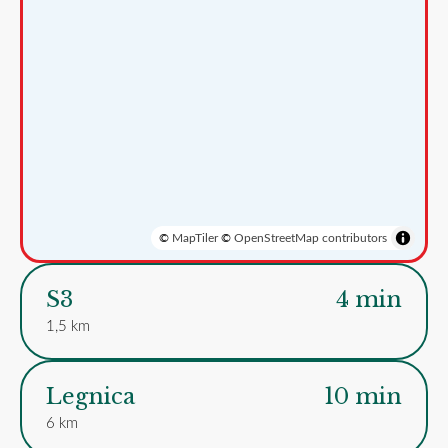
©
MapTiler
©
OpenStreetMap contributors
S3
4 min
1,5 km
Legnica
10 min
6 km