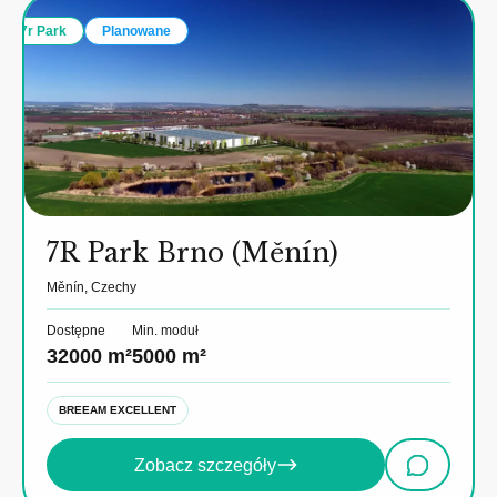
7r Park
Planowane
7R Park Brno (Měnín)
Měnín, Czechy
Dostępne
Min. moduł
32000 m²
5000 m²
BREEAM EXCELLENT
Zobacz szczegóły