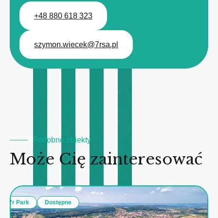
+48 880 618 323
szymon.wiecek@7rsa.pl
Podobne obiekty
Może Cię zainteresować
7r Park
Dostępne