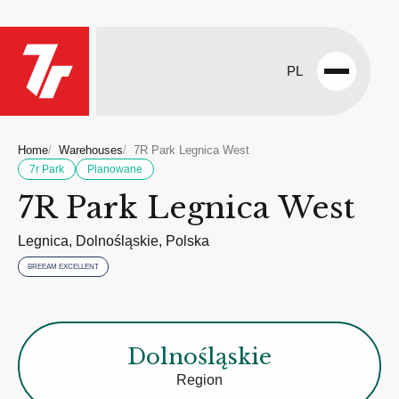
PL
Open
menu
Home
Warehouses
7R Park Legnica West
7r Park
Planowane
7R Park Legnica West
Legnica, Dolnośląskie, Polska
BREEAM EXCELLENT
Dolnośląskie
Region