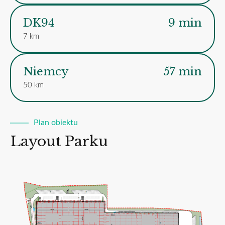
DK94
9 min
7 km
Niemcy
57 min
50 km
Plan obiektu
Layout Parku