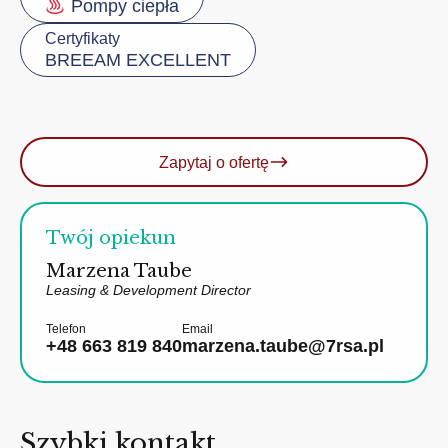
Pompy ciepła
Certyfikaty
BREEAM EXCELLENT
Zapytaj o ofertę
Twój opiekun
Marzena Taube
Leasing & Development Director
Telefon
Email
+48 663 819 840
marzena.taube@7rsa.pl
Szybki kontakt