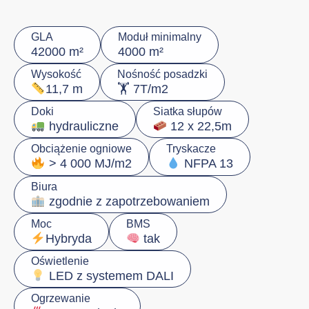
GLA
Moduł minimalny
42000 m²
4000 m²
Wysokość
Nośność posadzki
🏋️ 7T/m2
11,7 m
Doki
Siatka słupów
hydrauliczne
12 x 22,5m
Obciążenie ogniowe
Tryskacze
> 4 000 MJ/m2
NFPA 13
Biura
zgodnie z zapotrzebowaniem
Moc
BMS
Hybryda
tak
Oświetlenie
LED z systemem DALI
Ogrzewanie