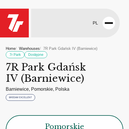
PL
Open
menu
Home
Warehouses
7R Park Gdańsk IV (Barniewice)
7r Park
Dostępne
7R Park Gdańsk
IV (Barniewice)
Barniewice, Pomorskie, Polska
BREEAM EXCELLENT
Pomorskie