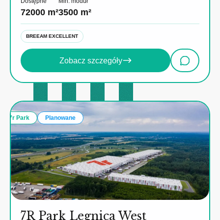
Dostępne
Min. moduł
72000 m²
3500 m²
BREEAM EXCELLENT
Zobacz szczegóły
7r Park
Planowane
7R Park Legnica West