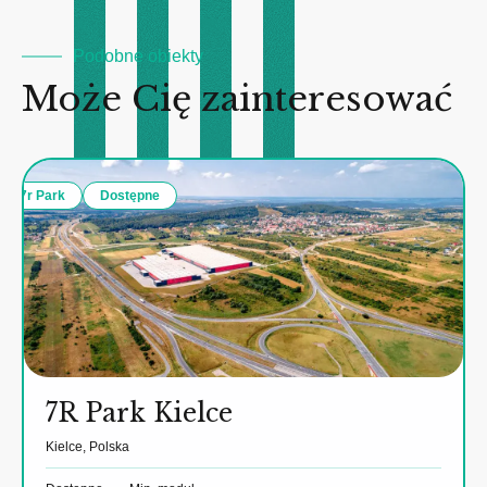
Podobne obiekty
Może Cię zainteresować
7r Park
Dostępne
7R Park Kielce
Kielce, Polska