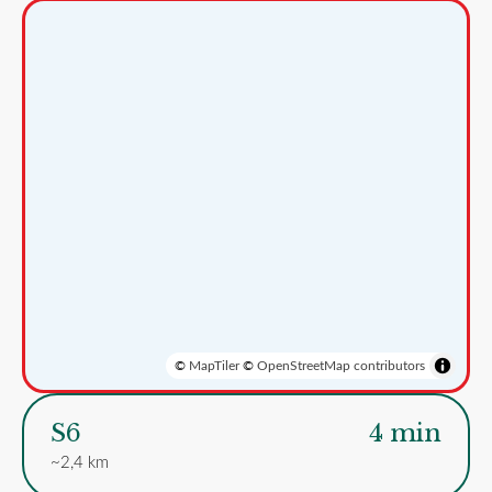
©
MapTiler
©
OpenStreetMap contributors
S6
4 min
~2,4 km