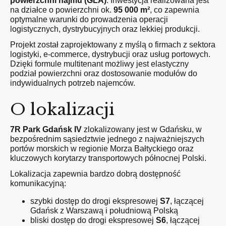
powierzchni najmu (GLA)
. Inwestycja realizowana jest
na działce o powierzchni ok.
95 000 m²
, co zapewnia
optymalne warunki do prowadzenia operacji
logistycznych, dystrybucyjnych oraz lekkiej produkcji.
Projekt został zaprojektowany z myślą o firmach z sektora
logistyki, e-commerce, dystrybucji oraz usług portowych.
Dzięki formule multitenant możliwy jest elastyczny
podział powierzchni oraz dostosowanie modułów do
indywidualnych potrzeb najemców.
O lokalizacji
7R Park Gdańsk IV
zlokalizowany jest w Gdańsku, w
bezpośrednim sąsiedztwie jednego z najważniejszych
portów morskich w regionie Morza Bałtyckiego oraz
kluczowych korytarzy transportowych północnej Polski.
Lokalizacja zapewnia bardzo dobrą dostępność
komunikacyjną:
szybki dostęp do drogi ekspresowej
S7
, łączącej
Gdańsk z Warszawą i południową Polską
bliski dostęp do drogi ekspresowej
S6
, łączącej