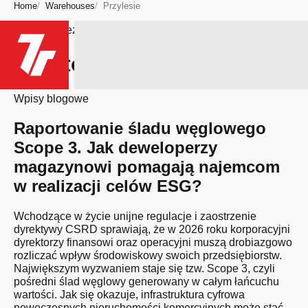
Home
Warehouses
Przylesie
Bądź na bieżąco
Miasto: Przylesie
Wpisy blogowe
Raportowanie śladu węglowego
Scope 3. Jak deweloperzy
magazynowi pomagają najemcom
w realizacji celów ESG?
Wchodzące w życie unijne regulacje i zaostrzenie
dyrektywy CSRD sprawiają, że w 2026 roku korporacyjni
dyrektorzy finansowi oraz operacyjni muszą drobiazgowo
rozliczać wpływ środowiskowy swoich przedsiębiorstw.
Największym wyzwaniem staje się tzw. Scope 3, czyli
pośredni ślad węglowy generowany w całym łańcuchu
wartości. Jak się okazuje, infrastruktura cyfrowa
nowoczesnych nieruchomości komercyjnych może stać