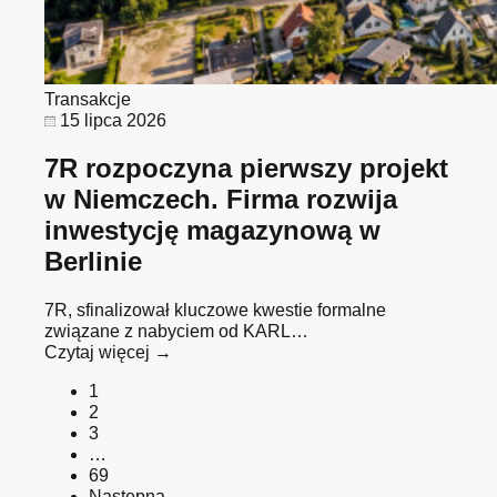
Transakcje
15 lipca 2026
7R rozpoczyna pierwszy projekt
w Niemczech. Firma rozwija
inwestycję magazynową w
Berlinie
7R, sfinalizował kluczowe kwestie formalne
związane z nabyciem od KARL…
Czytaj więcej →
1
2
3
…
69
Następna