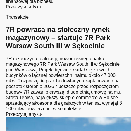
finansowej dla biznesu.
Przeczytaj artykuł
Transakcje
7R powraca na stołeczny rynek
magazynowy – startuje 7R Park
Warsaw South III w Sękocinie
7R rozpoczyna realizację nowoczesnego parku
magazynowego 7R Park Warsaw South III w Sękocinie
pod Warszawą. Projekt będzie składał się z dwóch
budynków o łącznej powierzchni najmu około 47 000
mkw. Rozpoczęcie prac budowlanych zaplanowano na
początek sierpnia 2026 r. Jeszcze przed rozpoczęciem
budowy 7R zawarł pierwszą, długoletnią umowę najmu.
Strefa Tenisa, największy sklep e-commerce w Polsce
sprzedający akcesoria dla grających w tenisa, wynajął 3
500 mkw. powierzchni w kompleksie.
Przeczytaj artykuł