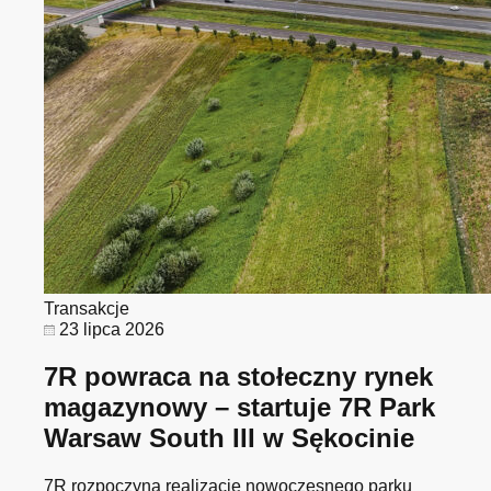
Transakcje
23 lipca 2026
7R powraca na stołeczny rynek
magazynowy – startuje 7R Park
Warsaw South III w Sękocinie
7R rozpoczyna realizację nowoczesnego parku