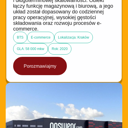
i długoterminowej skalowalności. Obiekt
łączy funkcję magazynową i biurową, a jego
układ został dopasowany do codziennej
pracy operacyjnej, wysokiej gęstości
składowania oraz rozwoju procesów e-
commerce.
BTS
E-commerce
Lokalizacja: Kraków
GLA: 58 000 mkw
Rok: 2020
Porozmawiajmy