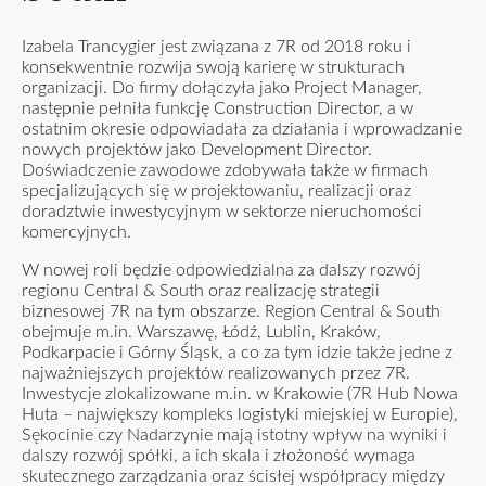
Izabela Trancygier jest związana z 7R od 2018 roku i
konsekwentnie rozwija swoją karierę w strukturach
organizacji. Do firmy dołączyła jako Project Manager,
następnie pełniła funkcję Construction Director, a w
ostatnim okresie odpowiadała za działania i wprowadzanie
nowych projektów jako Development Director.
Doświadczenie zawodowe zdobywała także w firmach
specjalizujących się w projektowaniu, realizacji oraz
doradztwie inwestycyjnym w sektorze nieruchomości
komercyjnych.
W nowej roli będzie odpowiedzialna za dalszy rozwój
regionu Central & South oraz realizację strategii
biznesowej 7R na tym obszarze. Region Central & South
obejmuje m.in. Warszawę, Łódź, Lublin, Kraków,
Podkarpacie i Górny Śląsk, a co za tym idzie także jedne z
najważniejszych projektów realizowanych przez 7R.
Inwestycje zlokalizowane m.in. w Krakowie (7R Hub Nowa
Huta – największy kompleks logistyki miejskiej w Europie),
Sękocinie czy Nadarzynie mają istotny wpływ na wyniki i
dalszy rozwój spółki, a ich skala i złożoność wymaga
skutecznego zarządzania oraz ścisłej współpracy między