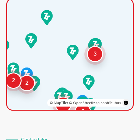
3
2
2
©
MapTiler
©
OpenStreetMap contributors
3
2
Czytaj dalej