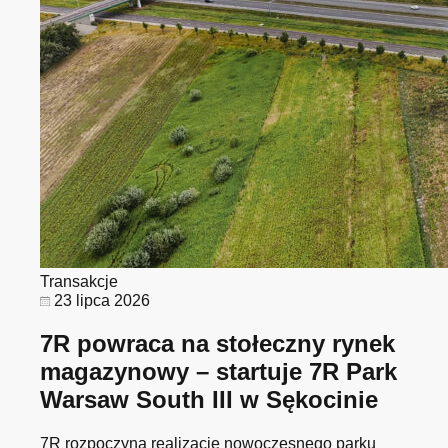
Transakcje
23 lipca 2026
7R powraca na stołeczny rynek
magazynowy – startuje 7R Park
Warsaw South III w Sękocinie
7R rozpoczyna realizację nowoczesnego parku