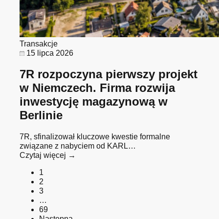
Transakcje
15 lipca 2026
7R rozpoczyna pierwszy projekt
w Niemczech. Firma rozwija
inwestycję magazynową w
Berlinie
7R, sfinalizował kluczowe kwestie formalne
związane z nabyciem od KARL…
Czytaj więcej →
1
2
3
…
69
Następna