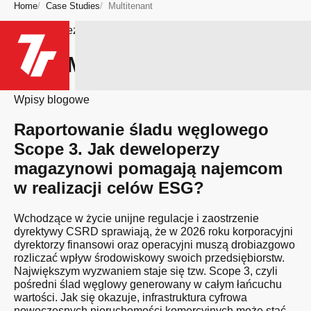
Home
Case Studies
Multitenant
Bądź na bieżąco
Typ: Multitenant
Wpisy blogowe
Raportowanie śladu węglowego
Scope 3. Jak deweloperzy
magazynowi pomagają najemcom
w realizacji celów ESG?
Wchodzące w życie unijne regulacje i zaostrzenie
dyrektywy CSRD sprawiają, że w 2026 roku korporacyjni
dyrektorzy finansowi oraz operacyjni muszą drobiazgowo
rozliczać wpływ środowiskowy swoich przedsiębiorstw.
Największym wyzwaniem staje się tzw. Scope 3, czyli
pośredni ślad węglowy generowany w całym łańcuchu
wartości. Jak się okazuje, infrastruktura cyfrowa
nowoczesnych nieruchomości komercyjnych może stać