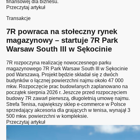
finansowej dla biznesu.
Przeczytaj artykuł
Transakcje
7R powraca na stołeczny rynek
magazynowy – startuje 7R Park
Warsaw South III w Sękocinie
7R rozpoczyna realizację nowoczesnego parku
magazynowego 7R Park Warsaw South III w Sękocinie
pod Warszawą. Projekt będzie składał się z dwóch
budynków o łącznej powierzchni najmu około 47 000
mkw. Rozpoczęcie prac budowlanych zaplanowano na
początek sierpnia 2026 r. Jeszcze przed rozpoczęciem
budowy 7R zawarł pierwszą, długoletnią umowę najmu.
Strefa Tenisa, największy sklep e-commerce w Polsce
sprzedający akcesoria dla grających w tenisa, wynajął 3
500 mkw. powierzchni w kompleksie.
Przeczytaj artykuł