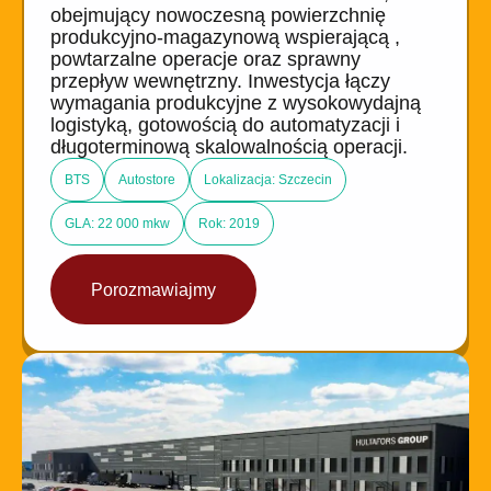
obejmujący nowoczesną powierzchnię
produkcyjno-magazynową wspierającą ,
powtarzalne operacje oraz sprawny
przepływ wewnętrzny. Inwestycja łączy
wymagania produkcyjne z wysokowydajną
logistyką, gotowością do automatyzacji i
długoterminową skalowalnością operacji.
BTS
Autostore
Lokalizacja: Szczecin
GLA: 22 000 mkw
Rok: 2019
Porozmawiajmy