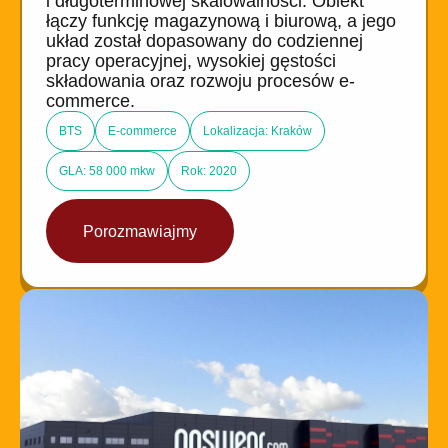
i długoterminowej skalowalności. Obiekt
łączy funkcję magazynową i biurową, a jego
układ został dopasowany do codziennej
pracy operacyjnej, wysokiej gęstości
składowania oraz rozwoju procesów e-
commerce.
BTS
E-commerce
Lokalizacja: Kraków
GLA: 58 000 mkw
Rok: 2020
Porozmawiajmy