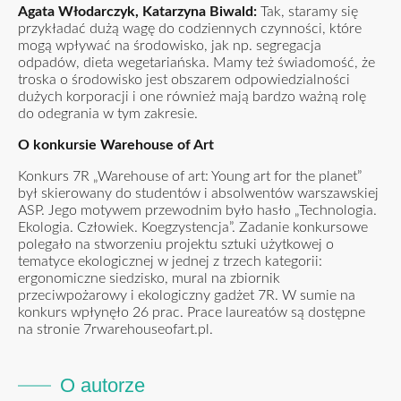
Agata Włodarczyk, Katarzyna Biwald:
Tak, staramy się
przykładać dużą wagę do codziennych czynności, które
mogą wpływać na środowisko, jak np. segregacja
odpadów, dieta wegetariańska. Mamy też świadomość, że
troska o środowisko jest obszarem odpowiedzialności
dużych korporacji i one również mają bardzo ważną rolę
do odegrania w tym zakresie.
O konkursie Warehouse of Art
Konkurs 7R „Warehouse of art: Young art for the planet”
był skierowany do studentów i absolwentów warszawskiej
ASP. Jego motywem przewodnim było hasło „Technologia.
Ekologia. Człowiek. Koegzystencja”. Zadanie konkursowe
polegało na stworzeniu projektu sztuki użytkowej o
tematyce ekologicznej w jednej z trzech kategorii:
ergonomiczne siedzisko, mural na zbiornik
przeciwpożarowy i ekologiczny gadżet 7R. W sumie na
konkurs wpłynęło 26 prac. Prace laureatów są dostępne
na stronie
7rwarehouseofart.pl
.
O autorze