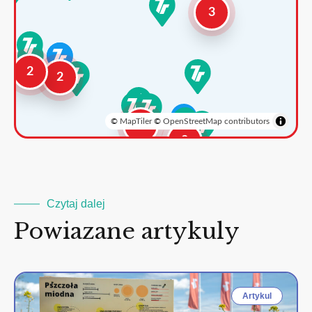
3
2
2
©
MapTiler
©
OpenStreetMap contributors
3
2
Czytaj dalej
Powiazane artykuly
Artykul