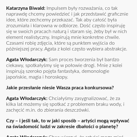
Katarzyna Biwald:
Impulsem były rozważania, co tak
naprawdę chcemy powiedzieć i jak przedstawić graficznie
idee, które zechcemy przekazać. Tak aby całość była
zrozumiała i klarowna w odbiorze. Dość często inspiruję
się w swoich pracach naturą i staram się, żeby był w nich
element realistyczny. Inspirują mnie konkretne chwile.
Czasami robię zdjęcia, które są punktem wyjścia do
późniejszej pracy. Agata z kolei często wybiera abstrakcje.
Agata Włodarczyk:
Sam proces tworzenia był bardzo
ciekawy, spotkałyśmy się w połowie drogi. Mnie z kolei
inspirują szeroko pojęta fantastyka, demonologie
japońskie, magia i horoskopy.
Jakie przesłanie niesie Wasza praca konkursowa?
Agata Włodarczyk:
Chciałyśmy zasygnalizować, że za
kilka lat możemy się spotkać z problemem braku wody, i
zachęcić m.in. do zbierania deszczówki.
Czy – i jeśli tak, to w jaki sposób – artyści mogą wpływać
na świadomość ludzi w zakresie dbałości o planetę?