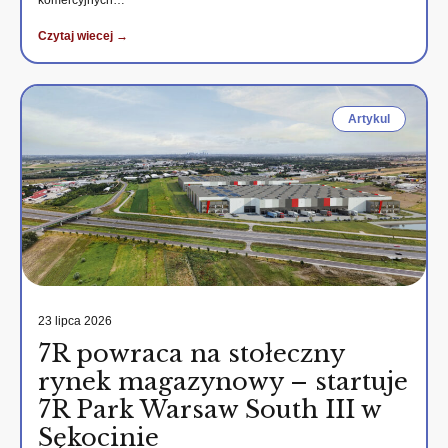
komercyjnych…
Czytaj wiecej →
Artykul
23 lipca 2026
7R powraca na stołeczny
rynek magazynowy – startuje
7R Park Warsaw South III w
Sękocinie