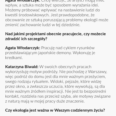
Agata Włodarczyk:
Chcę wierzyć, że artyści mogą mieć
wpływ, a sztuka może być sposobem wyrażania idei.
Możemy próbować wpływać na nastawienie ludzi do
kwestii środowiskowych. Jest prawdopodobne, że
obcowanie ze sztuką poruszającą problemy ekologii może
zmienić zachowanie ludzi w tej dziedzinie.
Nad jakimi projektami obecnie pracujecie, czy możecie
zdradzić ich szczegóły?
Agata Włodarczyk:
Pracuję nad cyklem rysunków
przedstawiającym japońskie demony. Wykonuję je
kredkami.
Katarzyna Biwald:
W swoich obecnych pracach
wykorzystuję motyw podróży. Nie pochodzę z Warszawy,
więc podróż do domu jest dla mnie ważnym przeżyciem,
swego rodzaju rytuałem. Widoki, pejzaże, które widzę
przez okno, a zwłaszcza uczucia, które wywołują, są dla
mnie ważnym źródłem inspiracji. Nie jest to bezpośredni
kontakt, rozdziela nas przecież szyba, ale motywy związane
z naturą mają w mojej pracy duże znaczenie.
Czy ekologia jest ważna w Waszym codziennym życiu?