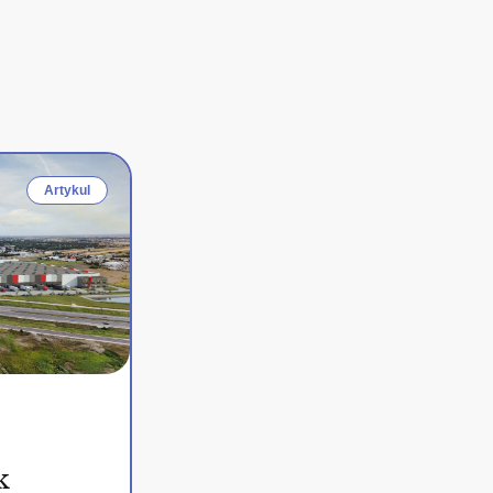
Artykul
k