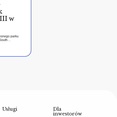
–
k
III w
esnego parku
 South…
Usługi
Dla
inwestorów