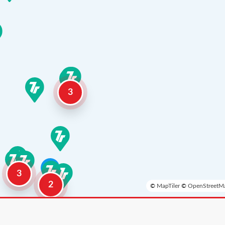
3
3
2
©
MapTiler
©
OpenStreetMa