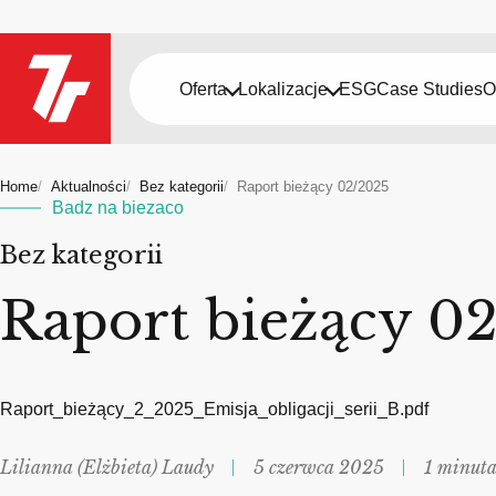
Oferta
Lokalizacje
ESG
Case Studies
O
Home
Aktualności
Bez kategorii
Raport bieżący 02/2025
Badz na biezaco
Bez kategorii
Raport bieżący 0
Raport_bieżący_2_2025_Emisja_obligacji_serii_B.pdf
Lilianna (Elżbieta) Laudy
5 czerwca 2025
1 minuta