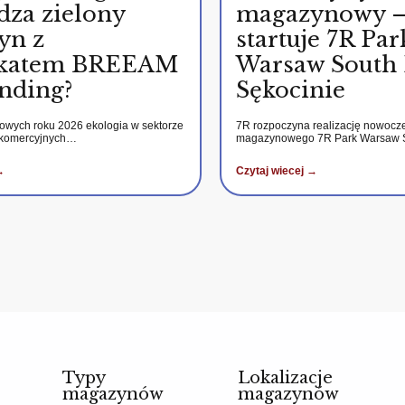
dza zielony
magazynowy 
yn z
startuje 7R Par
fikatem BREEAM
Warsaw South 
nding?
Sękocinie
kowych roku 2026 ekologia w sektorze
7R rozpoczyna realizację nowocz
 komercyjnych…
magazynowego 7R Park Warsaw
→
Czytaj wiecej →
Typy
Lokalizacje
magazynów
magazynów