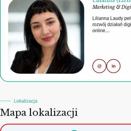
Lilianna (Elżb
Marketing & Digi
Lilianna Laudy pe
rozwój działań di
online…
@
in
Lokalizacja
Mapa lokalizacji