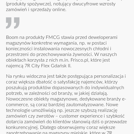
(produkty spożywcze), notujący dwucyfrowe wzrosty
zamówień i sprzedaży online.
Boom na produkty FMCG stawia przed deweloperami
magazynów konkretne wymagania, np. w postaci
konieczności instalowania nowoczesnych chłodni i
przestrzeni do przechowywania żywności. W naszych
obiektach korzysta z nich m.in. Frisco.pl, które jest
najemcą 7R City Flex Gdańsk II.
Na rynku widoczna jest także postępująca personalizacja i
coraz większa dbałość o satysfakcję najemców, którzy
poszukują produktów dopasowanych do indywidualnych
potrzeb, w zależności od branży, w jakiej działają.
Nowoczesne obiekty magazynowe, dedykowane branży e-
commerce, są coraz bardziej zautomatyzowane. Nowe
technologie umożliwiają np. jeszcze szybszą realizację
zamówień czy zwrotów – customer experience i szybkość
dotarcia zamówień do klientów stanowią dziś o przewadze
konkurencyjnej. Dlatego obserwujemy coraz większe
zapotrzebowanie na magazyny miejskie, które w 7R