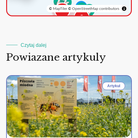
©
MapTiler
©
OpenStreetMap contributors
3
2
Czytaj dalej
Powiazane artykuly
Artykul