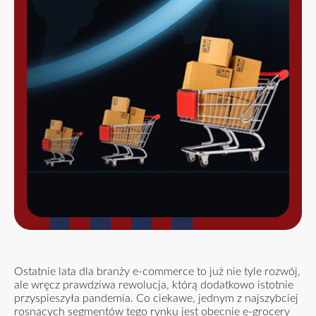
Ostatnie lata dla branży e-commerce to już nie tyle rozwój,
ale wręcz prawdziwa rewolucja, którą dodatkowo istotnie
przyspieszyła pandemia. Co ciekawe, jednym z najszybciej
rosnących segmentów tego rynku jest obecnie e-grocery