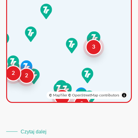
3
2
2
©
MapTiler
©
OpenStreetMap contributors
3
2
Czytaj dalej