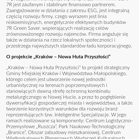
7R jest zaufanym i stabilnym finansowo partnerem.
Zaangażowanie w działania z zakresu ESG, jest integralną
częścią rozwoju firmy, czego wyrazem jest linia
niskoemisyjnych, energetycznie efektywnych budynków
7R Green Saver, wspierających realizację celów
zrównoważonego rozwoju najemców. Firma angażuje się
także w działania na rzecz lokalnych społeczności i
przestrzega najwyższych standardów ładu korporacyjnego.
O projekcie „Kraków – Nowa Huta Przyszłości”
„Kraków – Nowa Huta Przyszłości” to projekt strategiczny
Gminy Miejskiej Kraków i Województwa Małopolskiego,
którego celem jest utworzenie nowej jednostki
urbanistycznej na terenach poprzemysłowych i
stanowiących dawną strefę ochronną kombinatu
metalurgicznego w Nowej Hucie, a przez to pogłębienie
dywersyfikacji gospodarczej miasta i województwa, a także
tworzenie korzystnych warunków dla rozwoju branż
reprezentujących tzw. Inteligentne Specjalizacje. W jego
ramach realizowane są komponenty: Centrum Logistyczno-
Przemysłowe „Ruszcza”, Park Naukowo-Technologiczny
„Branice”, Obszar zabudowy mieszkaniowej, Centrum
Wielkoskalowych Plenerowych Wydarzeń Kulturalnych