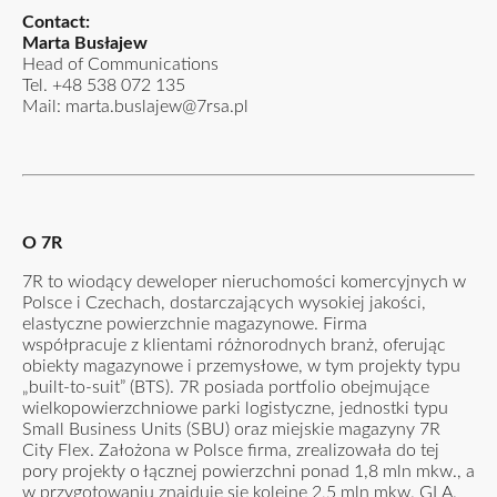
Contact:
Marta Busłajew
Head of Communications
Tel.
+48 538 072 135
Mail:
marta.buslajew@7rsa.pl
O 7R
7R to wiodący deweloper nieruchomości komercyjnych w
Polsce i Czechach, dostarczających wysokiej jakości,
elastyczne powierzchnie magazynowe. Firma
współpracuje z klientami różnorodnych branż, oferując
obiekty magazynowe i przemysłowe, w tym projekty typu
„built-to-suit” (BTS). 7R posiada portfolio obejmujące
wielkopowierzchniowe parki logistyczne, jednostki typu
Small Business Units (SBU) oraz miejskie magazyny 7R
City Flex. Założona w Polsce firma, zrealizowała do tej
pory projekty o łącznej powierzchni ponad 1,8 mln mkw., a
w przygotowaniu znajduje się kolejne 2,5 mln mkw. GLA.