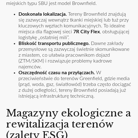
miejskich typu SBU jest model Brownfield.
Doskonała lokalizacja.
Tereny Brownfield znajdują
się zazwyczaj wewnątrz tkanki miejskiej lub tuż przy
kluczowych węzłach komunikacyjnych. To idealne
miejsca dla flagowej sieci
7R City Flex
, obsługującej
logistykę „ostatniej mili”.
Bliskość transportu publicznego.
Dawne zakłady
przemysłowe są zazwyczaj świetnie skomunikowane
z miastem, co ułatwia pracownikom dojazd
(ZTM/SKM) i rozwiązuje problemy kadrowe
najemców.
Oszczędność czasu na przyłączach.
W
przeciwieństwie do terenów Greenfield, gdzie media
(prąd, woda, gaz, światłowód) trzeba często dociągać
z dużej odległości, tereny Brownfield posiadają już
istniejącą infrastrukturę techniczną.
Magazyny ekologiczne a
rewitalizacja terenów
(zalety ESG)