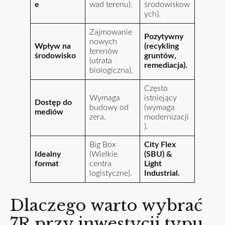
e
wad terenu).
środowiskow
ych).
Zajmowanie
Pozytywny
nowych
Wpływ na
(recykling
terenów
środowisko
gruntów,
(utrata
remediacja).
biologiczna).
Często
Wymaga
istniejący
Dostęp do
budowy od
(wymaga
mediów
zera.
modernizacji
).
Big Box
City Flex
Idealny
(Wielkie
(SBU) &
format
centra
Light
logistyczne).
Industrial.
Dlaczego warto wybrać
7R przy inwestycji typu