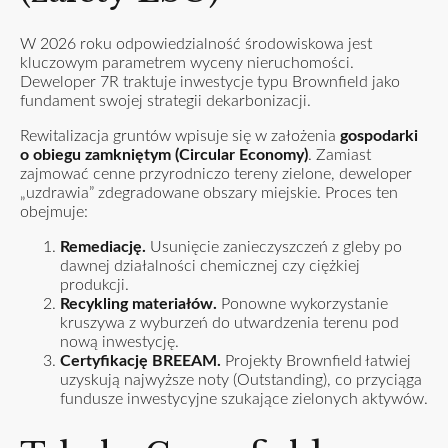
W 2026 roku odpowiedzialność środowiskowa jest
kluczowym parametrem wyceny nieruchomości.
Deweloper 7R traktuje inwestycje typu Brownfield jako
fundament swojej strategii dekarbonizacji.
Rewitalizacja gruntów wpisuje się w założenia
gospodarki
o obiegu zamkniętym (Circular Economy)
. Zamiast
zajmować cenne przyrodniczo tereny zielone, deweloper
„uzdrawia” zdegradowane obszary miejskie. Proces ten
obejmuje:
Remediację.
Usunięcie zanieczyszczeń z gleby po
dawnej działalności chemicznej czy ciężkiej
produkcji.
Recykling materiałów.
Ponowne wykorzystanie
kruszywa z wyburzeń do utwardzenia terenu pod
nową inwestycję.
Certyfikację BREEAM.
Projekty Brownfield łatwiej
uzyskują najwyższe noty (Outstanding), co przyciąga
fundusze inwestycyjne szukające zielonych aktywów.