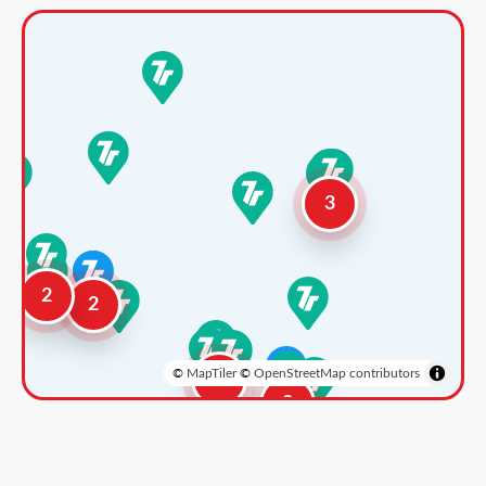
3
2
2
©
MapTiler
©
OpenStreetMap contributors
3
2