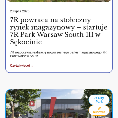
23 lipca 2026
7R powraca na stołeczny
rynek magazynowy – startuje
7R Park Warsaw South III w
Sękocinie
7R rozpoczyna realizację nowoczesnego parku magazynowego 7R
Park Warsaw South…
Czytaj wiecej →
7r City
Park
W
budowie