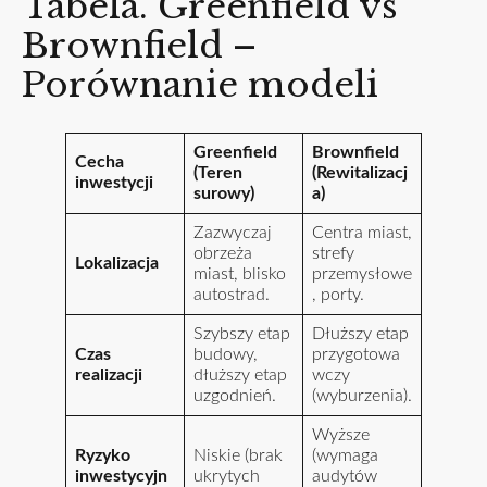
Tabela. Greenfield vs
Brownfield –
Porównanie modeli
Greenfield
Brownfield
Cecha
(Teren
(Rewitalizacj
inwestycji
surowy)
a)
Zazwyczaj
Centra miast,
obrzeża
strefy
Lokalizacja
miast, blisko
przemysłowe
autostrad.
, porty.
Szybszy etap
Dłuższy etap
Czas
budowy,
przygotowa
realizacji
dłuższy etap
wczy
uzgodnień.
(wyburzenia).
Wyższe
Ryzyko
Niskie (brak
(wymaga
inwestycyjn
ukrytych
audytów