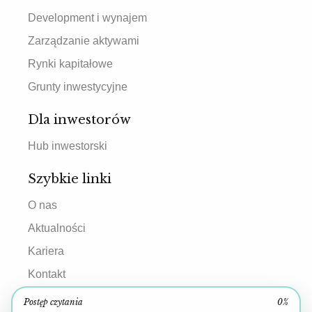
Development i wynajem
Zarządzanie aktywami
Rynki kapitałowe
Grunty inwestycyjne
Dla inwestorów
Hub inwestorski
Szybkie linki
O nas
Aktualności
Kariera
Kontakt
Postęp czytania
0%
Kontakt