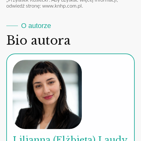
„Przylasek Rusiecki”. Aby uzyskać więcej informacji,
odwiedź stronę:
www.knhp.com.pl
.
O autorze
Bio autora
Lilianna (Elżbieta) Laudy