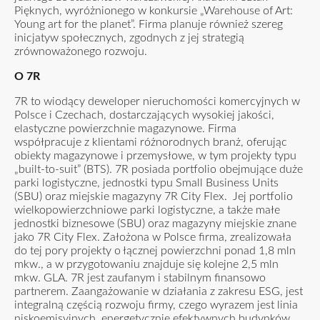
Pięknych, wyróżnionego w konkursie „Warehouse of Art:
Young art for the planet”. Firma planuje również szereg
inicjatyw społecznych, zgodnych z jej strategią
zrównoważonego rozwoju.
O 7R
7R to wiodący deweloper nieruchomości komercyjnych w
Polsce i Czechach, dostarczających wysokiej jakości,
elastyczne powierzchnie magazynowe. Firma
współpracuje z klientami różnorodnych branż, oferując
obiekty magazynowe i przemysłowe, w tym projekty typu
„built-to-suit” (BTS). 7R posiada portfolio obejmujące duże
parki logistyczne, jednostki typu Small Business Units
(SBU) oraz miejskie magazyny 7R City Flex. Jej portfolio
wielkopowierzchniowe parki logistyczne, a także małe
jednostki biznesowe (SBU) oraz magazyny miejskie znane
jako 7R City Flex. Założona w Polsce firma, zrealizowała
do tej pory projekty o łącznej powierzchni ponad 1,8 mln
mkw., a w przygotowaniu znajduje się kolejne 2,5 mln
mkw. GLA. 7R jest zaufanym i stabilnym finansowo
partnerem. Zaangażowanie w działania z zakresu ESG, jest
integralną częścią rozwoju firmy, czego wyrazem jest linia
niskoemisyjnych, energetycznie efektywnych budynków