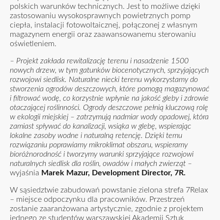
polskich warunków technicznych. Jest to możliwe dzięki
zastosowaniu wysokosprawnych powietrznych pomp
ciepła, instalacji fotowoltaicznej, połączonej z własnym
magazynem energii oraz zaawansowanemu sterowaniu
oświetleniem.
– Projekt zakłada rewitalizację terenu i nasadzenie 1500
nowych drzew, w tym gatunków biocenotycznych, sprzyjających
rozwojowi siedlisk. Naturalne niecki terenu wykorzystamy do
stworzenia ogrodów deszczowych, które pomogą magazynować
i filtrować wodę, co korzystnie wpłynie na jakość gleby i zdrowie
otaczającej roślinności. Ogrody deszczowe pełnią kluczową rolę
w ekologii miejskiej – zatrzymują nadmiar wody opadowej, która
zamiast spływać do kanalizacji, wsiąka w glebę, wspierając
lokalne zasoby wodne i naturalną retencję. Dzięki temu
rozwiązaniu poprawiamy mikroklimat obszaru, wspieramy
bioróżnorodność i tworzymy warunki sprzyjające rozwojowi
naturalnych siedlisk dla roślin, owadów i małych zwierząt –
wyjaśnia
Marek Mazur, Development Director, 7R.
W sąsiedztwie zabudowań powstanie zielona strefa 7Relax
– miejsce odpoczynku dla pracowników. Przestrzeń
zostanie zaaranżowana artystycznie, zgodnie z projektem
jednego ze studentów warszawskiej Akademii Sztuk