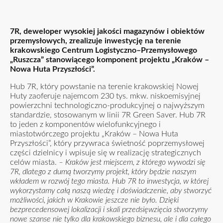
7R, deweloper wysokiej jakości magazynów i obiektów
przemysłowych, zrealizuje inwestycję na terenie
krakowskiego Centrum Logistyczno–Przemysłowego
„Ruszcza” stanowiącego komponent projektu „Kraków –
Nowa Huta Przyszłości”.
Hub 7R, który powstanie na terenie krakowskiej Nowej
Huty zaoferuje najemcom 230 tys. mkw. niskoemisyjnej
powierzchni technologiczno-produkcyjnej o najwyższym
standardzie, stosowanym w linii 7R Green Saver. Hub 7R
to jeden z komponentów wielofunkcyjnego i
miastotwórczego projektu „Kraków – Nowa Huta
Przyszłości”, który przywraca świetność poprzemysłowej
części dzielnicy i wpisuje się w realizację strategicznych
celów miasta.
– Kraków jest miejscem, z którego wywodzi się
7R, dlatego z dumą tworzymy projekt, który będzie naszym
wkładem w rozwój tego miasta. Hub 7R to inwestycja, w której
wykorzystamy całą naszą wiedzę i doświadczenie, aby stworzyć
możliwości, jakich w Krakowie jeszcze nie było. Dzięki
bezprecedensowej lokalizacji i skali przedsięwzięcia stworzymy
nowe szanse nie tylko dla krakowskiego biznesu, ale i dla całego