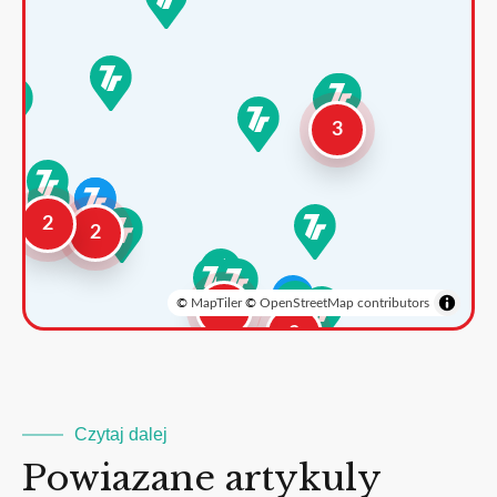
3
2
2
©
MapTiler
©
OpenStreetMap contributors
3
2
Czytaj dalej
Powiazane artykuly