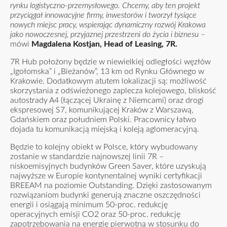
rynku logistyczno-przemysłowego. Chcemy, aby ten projekt
przyciągał innowacyjne firmy, inwestorów i tworzył tysiące
nowych miejsc pracy, wspierając dynamiczny rozwój Krakowa
jako nowoczesnej, przyjaznej przestrzeni do życia i biznesu –
mówi
Magdalena Kostjan, Head of Leasing, 7R.
7R Hub położony będzie w niewielkiej odległości węzłów
„Igołomska” i „Bieżanów”, 13 km od Rynku Głównego w
Krakowie. Dodatkowym atutem lokalizacji są: możliwość
skorzystania z odświeżonego zaplecza kolejowego, bliskość
autostrady A4 (łączącej Ukrainę z Niemcami) oraz drogi
ekspresowej S7, komunikującej Kraków z Warszawą,
Gdańskiem oraz południem Polski. Pracownicy łatwo
dojada tu komunikacją miejską i koleją aglomeracyjną.
Będzie to kolejny obiekt w Polsce, który wybudowany
zostanie w standardzie najnowszej linii 7R –
niskoemisyjnych budynków Green Saver, które uzyskują
najwyższe w Europie kontynentalnej wyniki certyfikacji
BREEAM na poziomie Outstanding. Dzięki zastosowanym
rozwiązaniom budynki generują znaczne oszczędności
energii i osiągają minimum 50-proc. redukcję
operacyjnych emisji CO2 oraz 50-proc. redukcję
zapotrzebowania na energię pierwotną w stosunku do