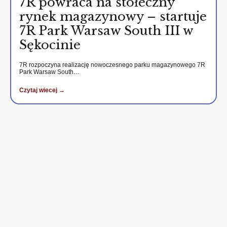
7R powraca na stołeczny
rynek magazynowy – startuje
7R Park Warsaw South III w
Sękocinie
7R rozpoczyna realizację nowoczesnego parku magazynowego 7R
Park Warsaw South…
Czytaj wiecej →