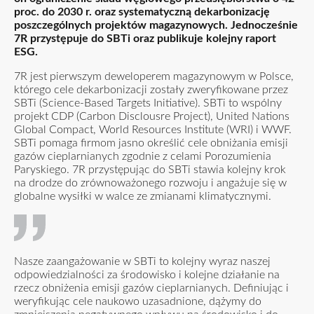
proc. do 2030 r. oraz systematyczną dekarbonizację
poszczególnych projektów magazynowych. Jednocześnie
7R przystępuje do SBTi oraz publikuje kolejny raport
ESG.
7R jest pierwszym deweloperem magazynowym w Polsce,
którego cele dekarbonizacji zostały zweryfikowane przez
SBTi (Science-Based Targets Initiative). SBTi to wspólny
projekt CDP (Carbon Disclousre Project), United Nations
Global Compact, World Resources Institute (WRI) i WWF.
SBTi pomaga firmom jasno określić cele obniżania emisji
gazów cieplarnianych zgodnie z celami Porozumienia
Paryskiego. 7R przystępując do SBTi stawia kolejny krok
na drodze do zrównoważonego rozwoju i angażuje się w
globalne wysiłki w walce ze zmianami klimatycznymi.
Nasze zaangażowanie w SBTi to kolejny wyraz naszej
odpowiedzialności za środowisko i kolejne działanie na
rzecz obniżenia emisji gazów cieplarnianych. Definiując i
weryfikując cele naukowo uzasadnione, dążymy do