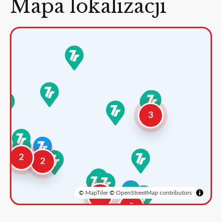
Mapa lokalizacji
3
2
2
©
MapTiler
©
OpenStreetMap contributors
3
2