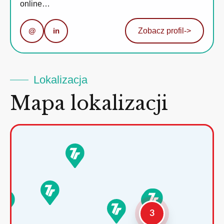
online…
@
in
Zobacz profil
->
Lokalizacja
Mapa lokalizacji
3