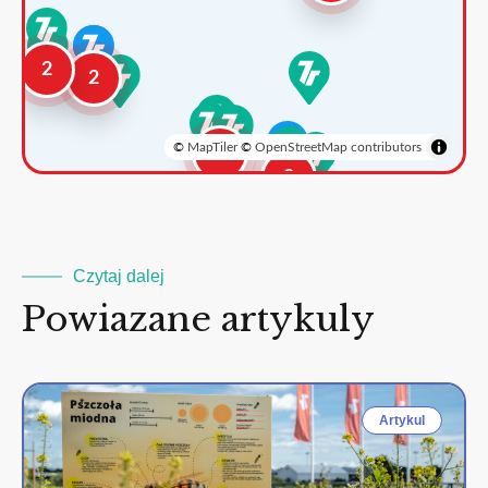
2
2
©
MapTiler
©
OpenStreetMap contributors
3
2
Czytaj dalej
Powiazane artykuly
Artykul