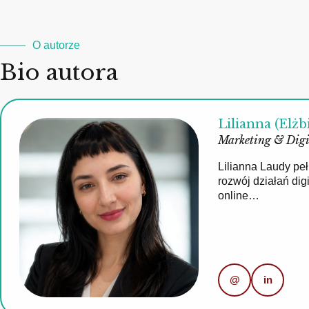
O autorze
Bio autora
Lilianna (Elżb
Marketing & Digi
Lilianna Laudy pe
rozwój działań di
online…
@
in