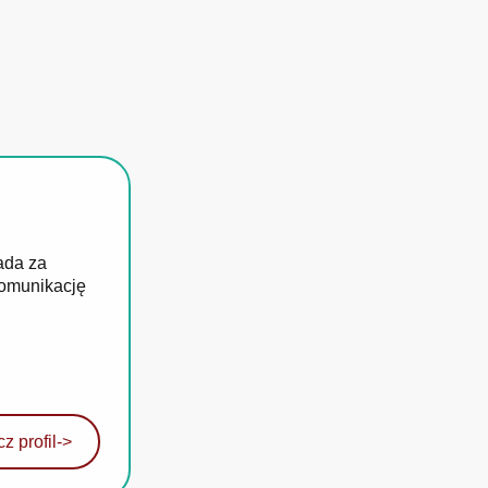
ada za
komunikację
z profil
->