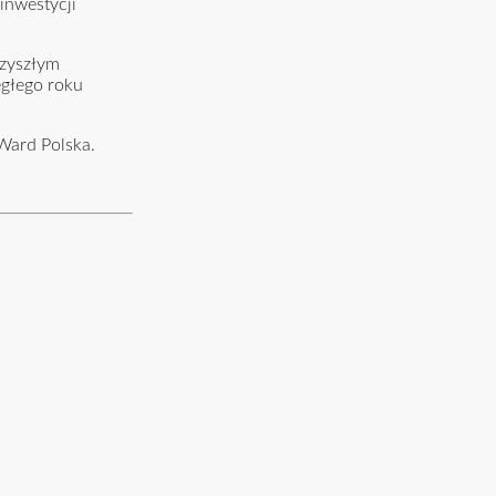
inwestycji
rzyszłym
egłego roku
Ward Polska.