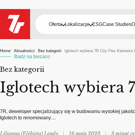
Oferta
Lokalizacje
ESG
Case Studies
O
Home
Aktualności
Bez kategorii
Iglotech wybiera 7R City Flex Katowice 
Badz na biezaco
Bez kategorii
Iglotech wybiera 7
7R, deweloper specjalizujący się w budowaniu wysokiej jakości
Iglotech to renomowany…
Lilianna (Elżbieta) Laudy
16 maja 2023
3 minut cz