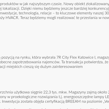
i produktów w jak najszybszym czasie. Nowy obiekt zlokalizowany
 lokalizacji. Dzięki niemu będziemy jeszcze bardziej konkurency
westycje, technologia, relacje – to kluczowe elementy naszej 30-
anży HVACR. Teraz będziemy mogli realizować te przesłania w no
pozycją na rynku, która wybrała 7R City Flex Katowice I, magazyn
 obecne zapotrzebowania najemców. Ta transakcja potwierdza, ż
racji miejskich cieszą się dużym zainteresowaniem
erzchnia użytkowa sięgnie 22,3 tys. mkw. Magazyny zajmą około 2
żony w proekologiczne rozwiązania t.j. energooszczędne lampy LED
. Inwestycja została objęta certyfikacją BREEAM na poziomie „Ve