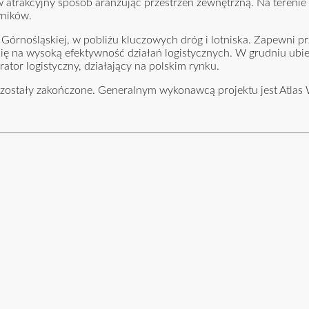
trakcyjny sposób aranżując przestrzeń zewnętrzną. Na terenie 
wników.
 Górnośląskiej, w pobliżu kluczowych dróg i lotniska. Zapewni p
ię na wysoką efektywność działań logistycznych. W grudniu ubi
tor logistyczny, działający na polskim rynku.
 zostały zakończone. Generalnym wykonawcą projektu jest Atlas 