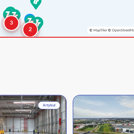
3
2
©
MapTiler
©
OpenStreetMa
Artykul