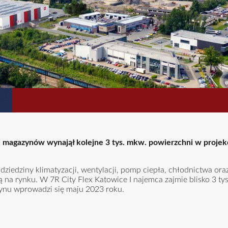
i magazynów wynajął kolejne 3 tys. mkw. powierzchni w projekc
ziedziny klimatyzacji, wentylacji, pomp ciepła, chłodnictwa or
na rynku. W 7R City Flex Katowice I najemca zajmie blisko 3 ty
ynu wprowadzi się maju 2023 roku.