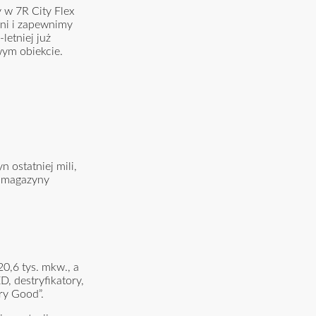
 w 7R City Flex
jni i zapewnimy
letniej już
wym obiekcie.
 ostatniej mili,
e magazyny
0,6 tys. mkw., a
, destryfikatory,
ry Good”.