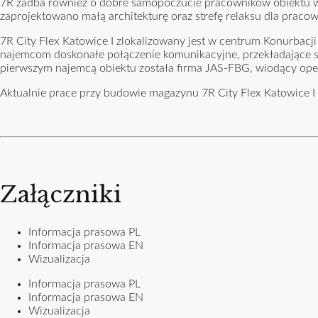
7R zadba również o dobre samopoczucie pracowników obiektu w a
zaprojektowano małą architekturę oraz strefę relaksu dla praco
7R City Flex Katowice I zlokalizowany jest w centrum Konurbacji
najemcom doskonałe połączenie komunikacyjne, przekładające s
pierwszym najemcą obiektu została firma JAS-FBG, wiodący opera
Aktualnie prace przy budowie magazynu 7R City Flex Katowice I
Załączniki
Informacja prasowa PL
Informacja prasowa EN
Wizualizacja
Informacja prasowa PL
Informacja prasowa EN
Wizualizacja