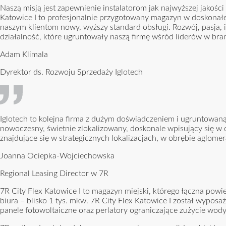
Naszą misją jest zapewnienie instalatorom jak najwyższej jakośc
Katowice I to profesjonalnie przygotowany magazyn w doskonałej
naszym klientom nowy, wyższy standard obsługi. Rozwój, pasja, in
działalność, które ugruntowały naszą firmę wśród liderów w br
Adam Klimala
Dyrektor ds. Rozwoju Sprzedaży Iglotech
Iglotech to kolejna firma z dużym doświadczeniem i ugruntowaną 
nowoczesny, świetnie zlokalizowany, doskonale wpisujący się w
znajdujące się w strategicznych lokalizacjach, w obrębie aglome
Joanna Ociepka-Wojciechowska
Regional Leasing Director w 7R
7R City Flex Katowice I to magazyn miejski, którego łączna powi
biura – blisko 1 tys. mkw. 7R City Flex Katowice I został wyposa
panele fotowoltaiczne oraz perlatory ograniczające zużycie wody