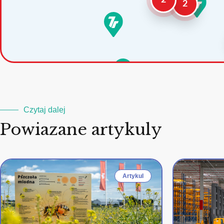
2
2
Czytaj dalej
Powiazane artykuly
Artykul