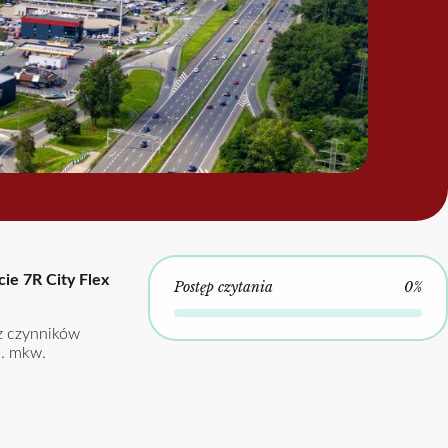
ie 7R City Flex
Postęp czytania
0%
az czynników
s. mkw.