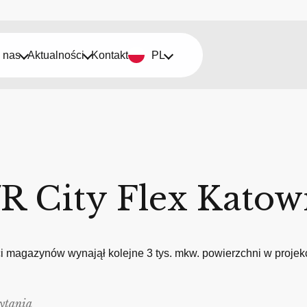
 nas
Aktualności
Kontakt
PL
I
R City Flex Katowi
 magazynów wynajął kolejne 3 tys. mkw. powierzchni w projekci
ytania