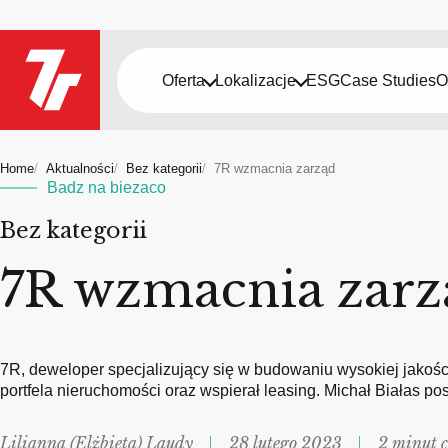
Oferta
Lokalizacje
ESG
Case Studies
O
Home
Aktualności
Bez kategorii
7R wzmacnia zarząd
Badz na biezaco
Bez kategorii
7R wzmacnia zarz
7R, deweloper specjalizujący się w budowaniu wysokiej jakoś
portfela nieruchomości oraz wspierał leasing. Michał Białas p
Lilianna (Elżbieta) Laudy
28 lutego 2023
2 minut 