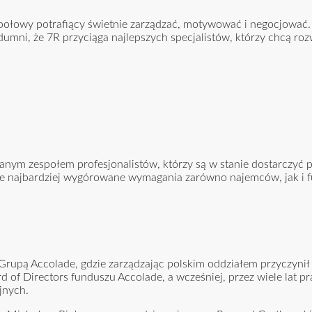
społowy potrafiący świetnie zarządzać, motywować i negocjować.
umni, że 7R przyciąga najlepszych specjalistów, którzy chcą rozw
ranym zespołem profesjonalistów, którzy są w stanie dostarczyć
jące najbardziej wygórowane wymagania zarówno najemców, jak i 
 Grupą Accolade, gdzie zarządzając polskim oddziałem przyczynił 
d of Directors funduszu Accolade, a wcześniej, przez wiele lat 
jnych.