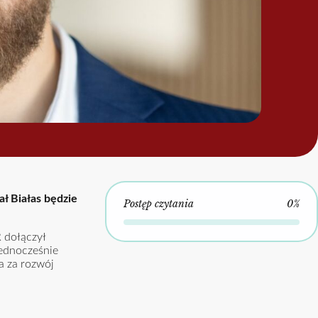
ł Białas będzie
Postęp czytania
0%
 dołączył
jednocześnie
a za rozwój