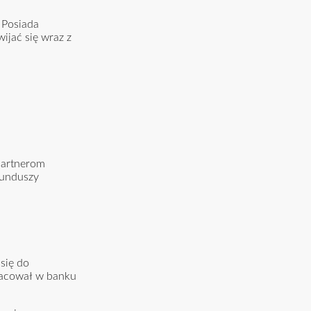
 Posiada
ijać się wraz z
 partnerom
funduszy
się do
pracował w banku