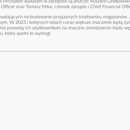
a Michałem Białasem w zarządzie są jeszcze: Ryszard Gretkowski
Officer oraz Tomasz Mika, członek zarządu i Chief Financial Offi
zwalających na budowanie przyjaznych środowisku magazynów. J
m. W 2023 i kolejnych latach coraz większe znaczenie będą zys
eśnie pozwolą ich użytkownikom na znaczne zmniejszenie śladu wę
 który spełni te wymogi.