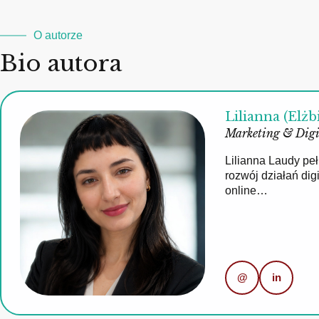
O autorze
Bio autora
Lilianna (Elżb
Marketing & Digi
Lilianna Laudy pe
rozwój działań di
online…
@
in