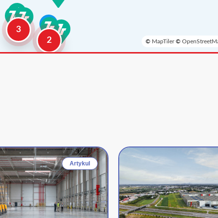
3
2
©
MapTiler
©
OpenStreetMa
Artykul