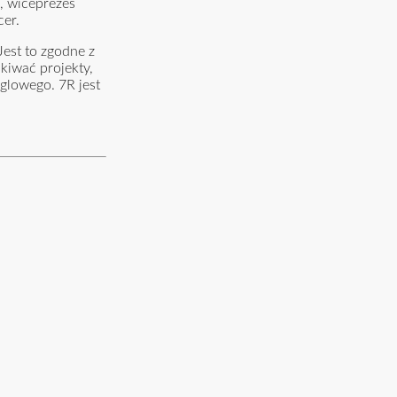
, wiceprezes
cer.
est to zgodne z
kiwać projekty,
glowego. 7R jest