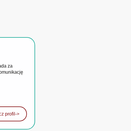
ada za
komunikację
z profil
->