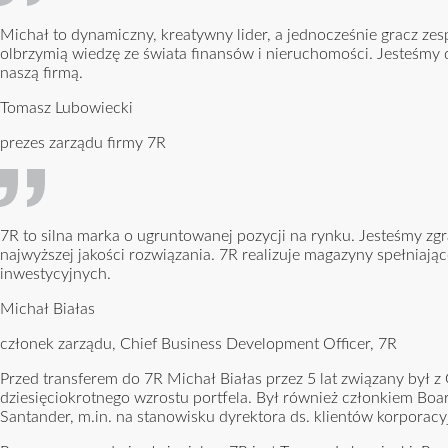
Michał to dynamiczny, kreatywny lider, a jednocześnie gracz ze
olbrzymią wiedzę ze świata finansów i nieruchomości. Jesteśmy d
naszą firmą.
Tomasz Lubowiecki
prezes zarządu firmy 7R
7R to silna marka o ugruntowanej pozycji na rynku. Jesteśmy zg
najwyższej jakości rozwiązania. 7R realizuje magazyny spełnia
inwestycyjnych.
Michał Białas
członek zarządu, Chief Business Development Officer, 7R
Przed transferem do 7R Michał Białas przez 5 lat związany był z
dziesięciokrotnego wzrostu portfela. Był również członkiem Boar
Santander, m.in. na stanowisku dyrektora ds. klientów korporacy