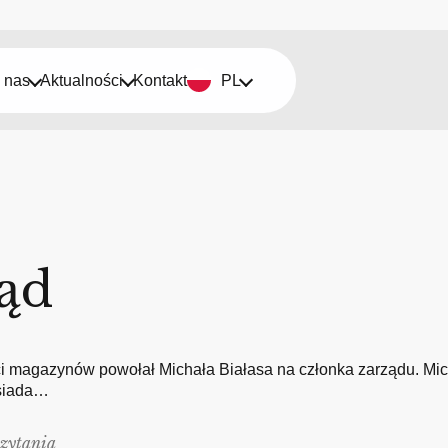
 nas
Aktualności
Kontakt
PL
ąd
ci magazynów powołał Michała Białasa na członka zarządu. Mic
osiada…
czytania