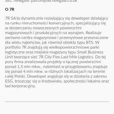
SEC Newgate:
patron@secnewgate.co.uk
O 7R
7R SA to dynamicznie rozwijający się deweloper działający
na rynku nieruchomości komercyjnych, specjalizujący się
w dostarczaniu nowoczesnych powierzchni
magazynowych i produkcyjnych na wynajem. Realizuje
zarówno centra magazynowe i przemysłowe przeznaczone
dla wielu najemców, jak również obiekty typu BTS. W
portfolio 7R znajdują się wielkopowierzchniowe parki
logistyczne oraz miejskie magazyny typu Small Business
Unit tworzące sieć 7R City Flex Last Mile Logistics. Do tej
pory firma zrealizowała projekty o łącznej powierzchni
ponad 1,5 mln mkw., natomiast w przygotowaniu znajduje
się ponad 4 mln mkw. w różnych lokalizacjach na terenie
całej Polski. Deweloper angażuje się w działania z zakresu
ESG, troszcząc się o środowisko, społeczności lokalne oraz
ład korporacyjny.