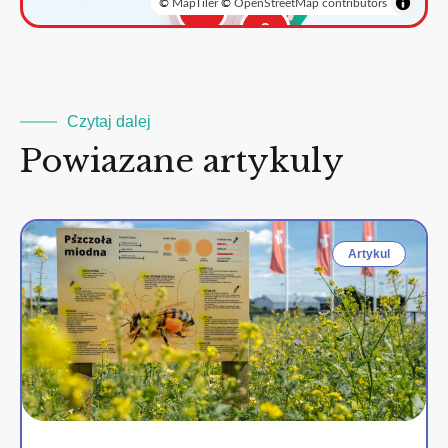
©
MapTiler
©
OpenStreetMap contributors
3
2
Czytaj dalej
Powiazane artykuly
Artykul