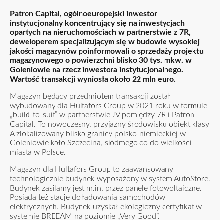
Patron Capital, ogólnoeuropejski inwestor
instytucjonalny koncentrujący się na inwestycjach
opartych na nieruchomościach w partnerstwie z 7R,
deweloperem specjalizującym się w budowie wysokiej
jakości magazynów poinformowali o sprzedaży projektu
magazynowego o powierzchni blisko 30 tys. mkw. w
Goleniowie na rzecz inwestora instytucjonalnego.
Wartość transakcji wyniosła około 22 mln euro.
Magazyn będący przedmiotem transakcji został
wybudowany dla Hultafors Group w 2021 roku w formule
„build-to-suit” w partnerstwie JV pomiędzy 7R i Patron
Capital. To nowoczesny, przyjazny środowisku obiekt klasy
A zlokalizowany blisko granicy polsko-niemieckiej w
Goleniowie koło Szczecina, siódmego co do wielkości
miasta w Polsce.
Magazyn dla Hultafors Group to zaawansowany
technologicznie budynek wyposażony w system AutoStore.
Budynek zasilamy jest m.in. przez panele fotowoltaiczne.
Posiada też stacje do ładowania samochodów
elektrycznych. Budynek uzyskał ekologiczny certyfikat w
systemie BREEAM na poziomie „Very Good”.