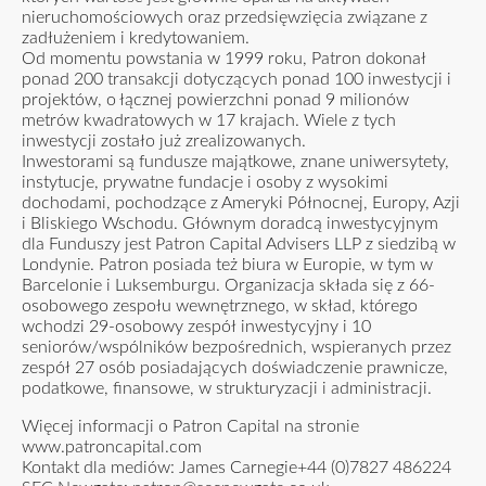
nieruchomościowych oraz przedsięwzięcia związane z
zadłużeniem i kredytowaniem.
Od momentu powstania w 1999 roku, Patron dokonał
ponad 200 transakcji dotyczących ponad 100 inwestycji i
projektów, o łącznej powierzchni ponad 9 milionów
metrów kwadratowych w 17 krajach. Wiele z tych
inwestycji zostało już zrealizowanych.
Inwestorami są fundusze majątkowe, znane uniwersytety,
instytucje, prywatne fundacje i osoby z wysokimi
dochodami, pochodzące z Ameryki Północnej, Europy, Azji
i Bliskiego Wschodu. Głównym doradcą inwestycyjnym
dla Funduszy jest Patron Capital Advisers LLP z siedzibą w
Londynie. Patron posiada też biura w Europie, w tym w
Barcelonie i Luksemburgu. Organizacja składa się z 66-
osobowego zespołu wewnętrznego, w skład, którego
wchodzi 29-osobowy zespół inwestycyjny i 10
seniorów/wspólników bezpośrednich, wspieranych przez
zespół 27 osób posiadających doświadczenie prawnicze,
podatkowe, finansowe, w strukturyzacji i administracji.
Więcej informacji o Patron Capital na stronie
www.patroncapital.com
Kontakt dla mediów: James Carnegie+44 (0)7827 486224