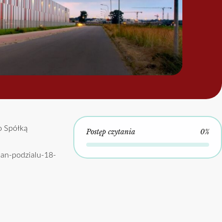
o Spółką
Postęp czytania
0%
lan-podzialu-18-