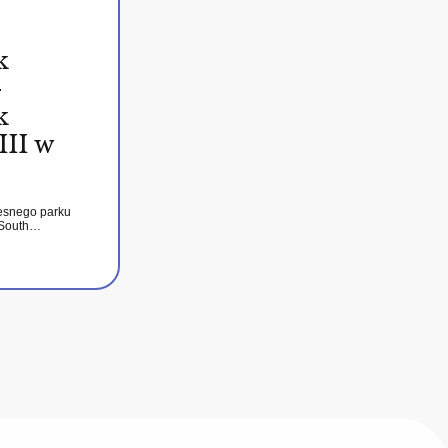
k
–
k
III w
esnego parku
 South…