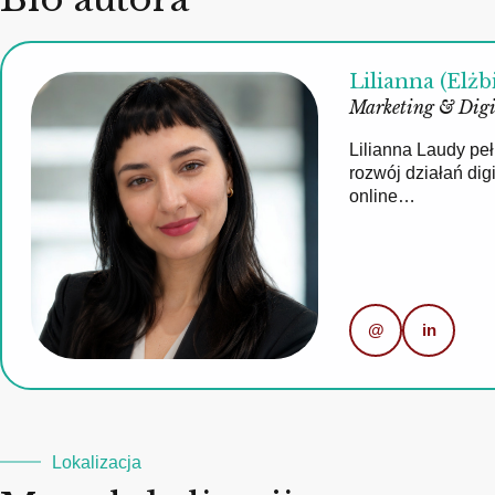
Lilianna (Elżb
Marketing & Digi
Lilianna Laudy pe
rozwój działań di
online…
@
in
Lokalizacja