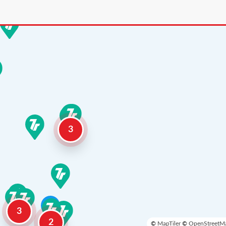
3
3
2
©
MapTiler
©
OpenStreetMa