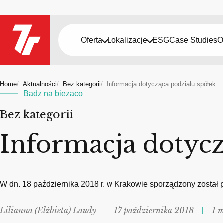
Oferta
Lokalizacje
ESG
Case Studies
O
Home
Aktualności
Bez kategorii
Informacja dotycząca podziału spółek
Badz na biezaco
Bez kategorii
Informacja dotycz
W dn. 18 października 2018 r. w Krakowie sporządzony został p
Lilianna (Elżbieta) Laudy
17 października 2018
1 