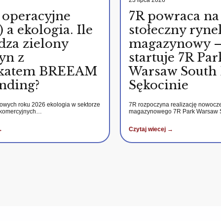
 operacyjne
7R powraca na
 a ekologia. Ile
stołeczny ryne
dza zielony
magazynowy 
yn z
startuje 7R Par
fikatem BREEAM
Warsaw South 
nding?
Sękocinie
kowych roku 2026 ekologia w sektorze
7R rozpoczyna realizację nowocz
 komercyjnych…
magazynowego 7R Park Warsaw
→
Czytaj wiecej →