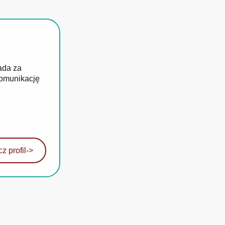
ada za
komunikację
z profil
->