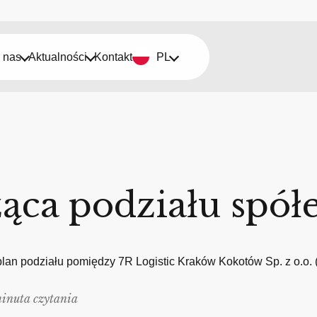
 nas
Aktualności
Kontakt
PL
ąca podziału spół
lan podziału pomiędzy 7R Logistic Kraków Kokotów Sp. z o.o. (
minuta czytania