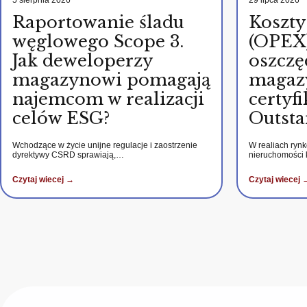
Raportowanie śladu
Koszty
węglowego Scope 3.
(OPEX)
Jak deweloperzy
oszczę
magazynowi pomagają
magaz
najemcom w realizacji
certy
celów ESG?
Outsta
Wchodzące w życie unijne regulacje i zaostrzenie
W realiach ryn
dyrektywy CSRD sprawiają,…
nieruchomości
Czytaj wiecej →
Czytaj wiecej 