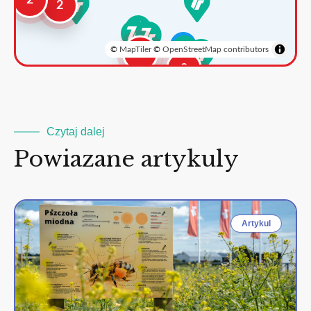
2
2
©
MapTiler
©
OpenStreetMap contributors
3
2
Czytaj dalej
Powiazane artykuly
Artykul