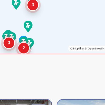
3
3
2
©
MapTiler
©
OpenStreetMa