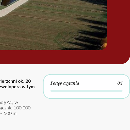
ierzchni ok. 20
Postęp czytania
0%
 dewelopera w tym
adę A1, w
łącznie 100 000
 – 500 m