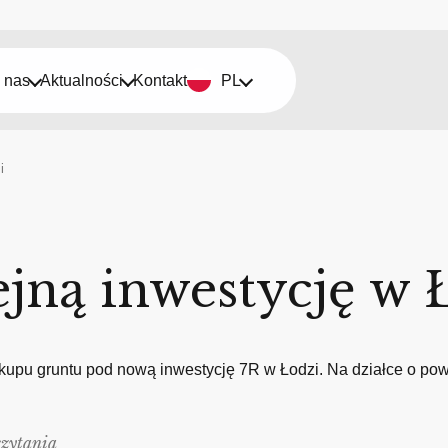
 nas
Aktualności
Kontakt
PL
i
jną inwestycję w 
pu gruntu pod nową inwestycję 7R w Łodzi. Na działce o powier
czytania