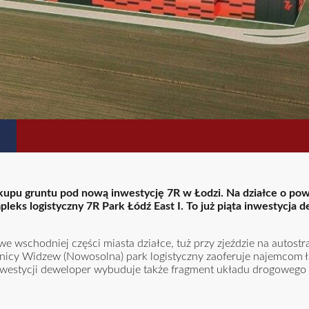
kupu gruntu pod nową inwestycję 7R w Łodzi. Na działce o pow
pleks logistyczny 7R Park Łódź East I. To już piąta inwestycja
e wschodniej części miasta działce, tuż przy zjeździe na autostr
lnicy Widzew (Nowosolna) park logistyczny zaoferuje najemcom 
westycji deweloper wybuduje także fragment układu drogowego