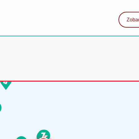
Zobac