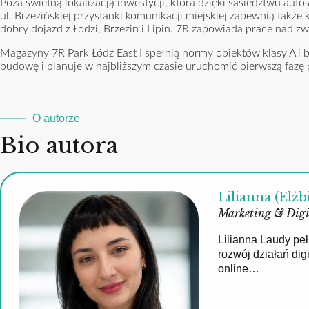
Poza świetną lokalizacją inwestycji, która dzięki sąsiedztwu aut
ul. Brzezińskiej przystanki komunikacji miejskiej zapewnią tak
dobry dojazd z Łodzi, Brzezin i Lipin. 7R zapowiada prace nad zw
Magazyny 7R Park Łódź East I spełnią normy obiektów klasy A i
budowę i planuje w najbliższym czasie uruchomić pierwszą fazę 
O autorze
Bio autora
Lilianna (Elżb
Marketing & Digi
Lilianna Laudy pe
rozwój działań di
online…