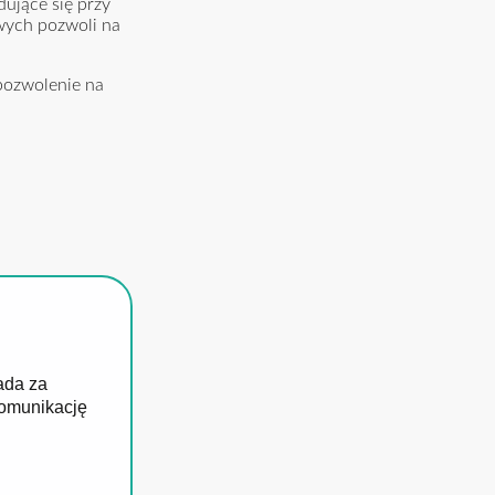
dujące się przy
owych pozwoli na
pozwolenie na
ada za
komunikację