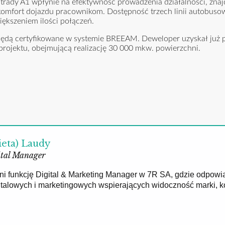
ostrady A1 wpłynie na efektywność prowadzenia działalności, znaj
że komfort dojazdu pracownikom. Dostępność trzech linii autobus
iększeniem ilości połączeń.
 będą certyfikowane w systemie BREEAM. Deweloper uzyskał już 
projektu, obejmującą realizację 30 000 mkw. powierzchni.
ieta) Laudy
tal Manager
łni funkcję Digital & Marketing Manager w 7R SA, gdzie odpowi
gitalowych i marketingowych wspierających widoczność marki, 