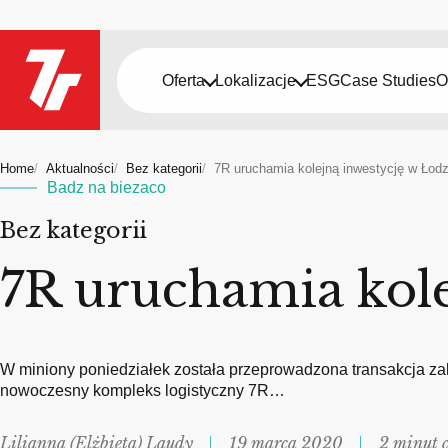
Oferta
Lokalizacje
ESG
Case Studies
O
Home
Aktualności
Bez kategorii
7R uruchamia kolejną inwestycję w Łodz
Badz na biezaco
Bez kategorii
7R uruchamia kole
W miniony poniedziałek została przeprowadzona transakcja zaku
nowoczesny kompleks logistyczny 7R…
Lilianna (Elżbieta) Laudy
19 marca 2020
2 minut 