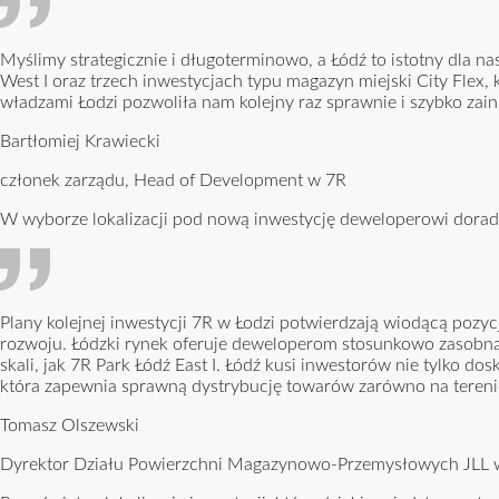
Myślimy strategicznie i długoterminowo, a Łódź to istotny dla nas
West I oraz trzech inwestycjach typu magazyn miejski City Flex,
władzami Łodzi pozwoliła nam kolejny raz sprawnie i szybko zai
Bartłomiej Krawiecki
członek zarządu, Head of Development w 7R
W wyborze lokalizacji pod nową inwestycję deweloperowi doradz
Plany kolejnej inwestycji 7R w Łodzi potwierdzają wiodącą pozycj
rozwoju. Łódzki rynek oferuje deweloperom stosunkowo zasobną b
skali, jak 7R Park Łódź East I. Łódź kusi inwestorów nie tylko do
która zapewnia sprawną dystrybucję towarów zarówno na terenie P
Tomasz Olszewski
Dyrektor Działu Powierzchni Magazynowo-Przemysłowych JLL 