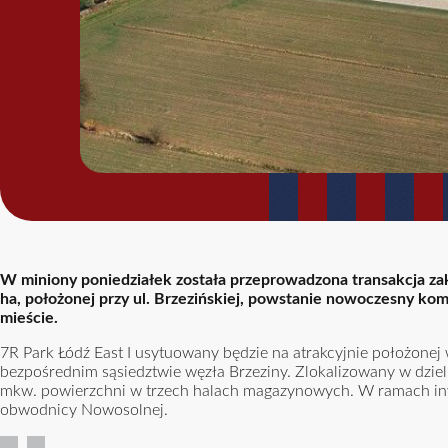
W miniony poniedziałek została przeprowadzona transakcja za
ha, położonej przy ul. Brzezińskiej, powstanie nowoczesny kom
mieście.
7R Park Łódź East I usytuowany będzie na atrakcyjnie położonej w
bezpośrednim sąsiedztwie węzła Brzeziny. Zlokalizowany w dzie
mkw. powierzchni w trzech halach magazynowych. W ramach in
obwodnicy Nowosolnej.