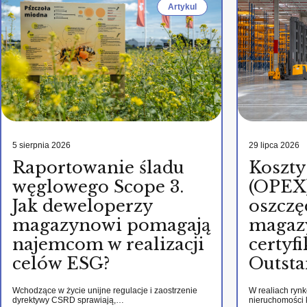
Artykul
5 sierpnia 2026
29 lipca 2026
Raportowanie śladu
Koszty
węglowego Scope 3.
(OPEX)
Jak deweloperzy
oszczę
magazynowi pomagają
magaz
najemcom w realizacji
certy
celów ESG?
Outsta
Wchodzące w życie unijne regulacje i zaostrzenie
W realiach ryn
dyrektywy CSRD sprawiają,…
nieruchomości