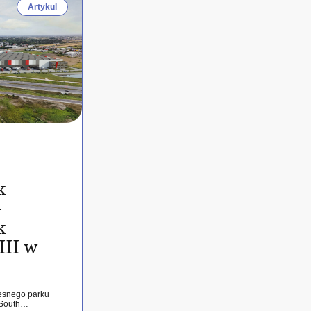
Artykul
k
–
k
III w
esnego parku
 South…