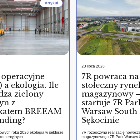
Artykul
23 lipca 2026
 operacyjne
7R powraca na
 a ekologia. Ile
stołeczny ryne
dza zielony
magazynowy 
yn z
startuje 7R Par
fikatem BREEAM
Warsaw South 
nding?
Sękocinie
kowych roku 2026 ekologia w sektorze
7R rozpoczyna realizację nowocz
 komercyjnych…
magazynowego 7R Park Warsaw