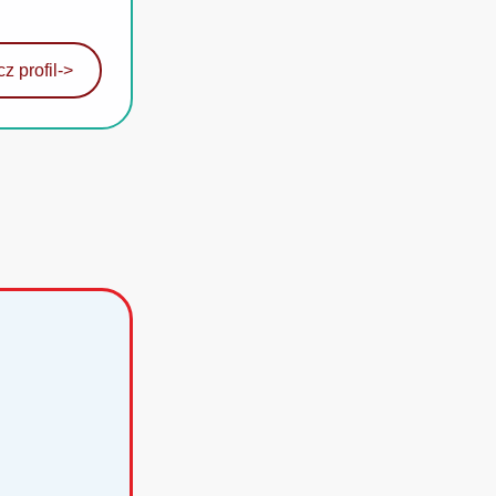
z profil
->