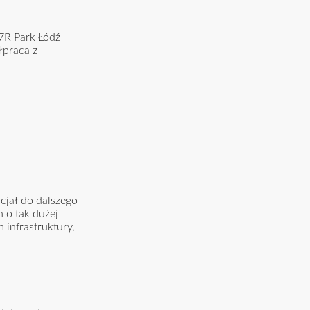
 7R Park Łódź
łpraca z
ncjał do dalszego
 o tak dużej
 infrastruktury,