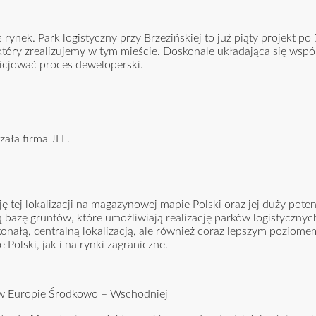
 rynek. Park logistyczny przy Brzezińskiej to już piąty projekt po
 który zrealizujemy w tym mieście. Doskonale układająca się wspó
nicjować proces deweloperski.
ała firma JLL.
ę tej lokalizacji na magazynowej mapie Polski oraz jej duży pote
azę gruntów, które umożliwiają realizację parków logistycznych
skonałą, centralną lokalizacją, ale również coraz lepszym poziomem
olski, jak i na rynki zagraniczne.
w Europie Środkowo – Wschodniej