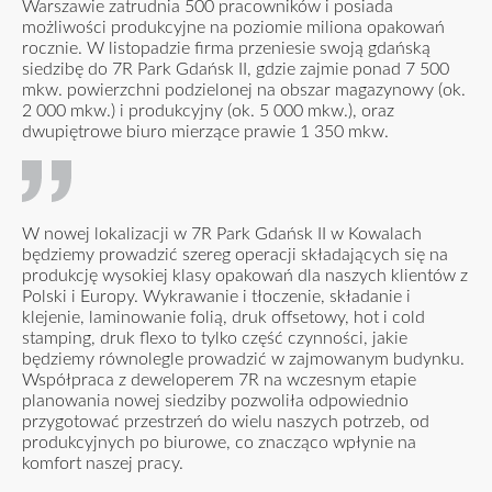
Warszawie zatrudnia 500 pracowników i posiada
możliwości produkcyjne na poziomie miliona opakowań
rocznie. W listopadzie firma przeniesie swoją gdańską
siedzibę do 7R Park Gdańsk II, gdzie zajmie ponad 7 500
mkw. powierzchni podzielonej na obszar magazynowy (ok.
2 000 mkw.) i produkcyjny (ok. 5 000 mkw.), oraz
dwupiętrowe biuro mierzące prawie 1 350 mkw.
W nowej lokalizacji w 7R Park Gdańsk II w Kowalach
będziemy prowadzić szereg operacji składających się na
produkcję wysokiej klasy opakowań dla naszych klientów z
Polski i Europy. Wykrawanie i tłoczenie, składanie i
klejenie, laminowanie folią, druk offsetowy, hot i cold
stamping, druk flexo to tylko część czynności, jakie
będziemy równolegle prowadzić w zajmowanym budynku.
Współpraca z deweloperem 7R na wczesnym etapie
planowania nowej siedziby pozwoliła odpowiednio
przygotować przestrzeń do wielu naszych potrzeb, od
produkcyjnych po biurowe, co znacząco wpłynie na
komfort naszej pracy.