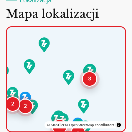
Lokalizacja
Mapa lokalizacji
3
2
2
©
MapTiler
©
OpenStreetMap contributors
3