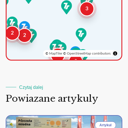
3
2
2
©
MapTiler
©
OpenStreetMap contributors
3
2
Czytaj dalej
Powiazane artykuly
Artykul