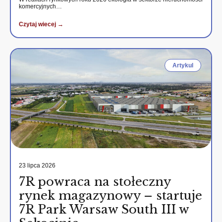
komercyjnych…
Czytaj wiecej →
Artykul
23 lipca 2026
7R powraca na stołeczny
rynek magazynowy – startuje
7R Park Warsaw South III w