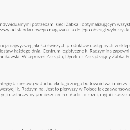
ndywidualnymi potrzebami sieci Żabka i optymalizującym wszystk
wyższy od standardowego magazynu, a do jego obsługi wykorzysta
ncja najwyższej jakości świeżych produktów dostępnych w sklepi
dostaw każdego dnia. Centrum logistyczne k. Radzymina zapewni
nikowski, Wiceprezes Zarządu, Dyrektor Zarządzający Żabka Po
strategię biznesową w duchu ekologicznego budownictwa i mierz
stycji k. Radzymina. Jest to pierwszy w Polsce tak zaawansowa
cji dostarczymy pomieszczenia chłodni, mroźni, myjni i suszarn