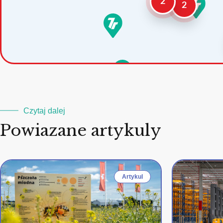
2
2
Czytaj dalej
Powiazane artykuly
Artykul