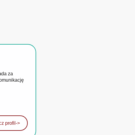
ada za
komunikację
z profil
->