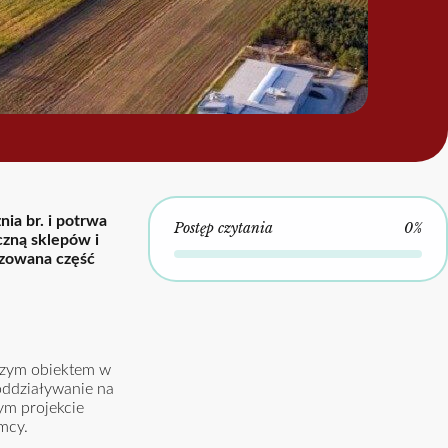
ia br. i potrwa
Postęp czytania
0%
czną sklepów i
izowana część
szym obiektem w
oddziaływanie na
ym projekcie
mcy.