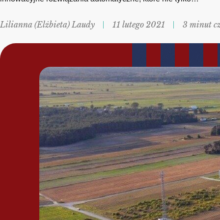
Lilianna (Elżbieta) Laudy
11 lutego 2021
3 minut c