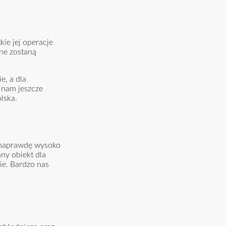
ie jej operacje
ne zostaną
e, a dla
 nam jeszcze
lska.
y naprawdę wysoko
ny obiekt dla
ie. Bardzo nas