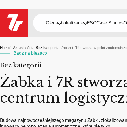
Oferta
Lokalizacje
ESG
Case Studies
O
Home
Aktualności
Bez kategorii
Żabka i 7R stworzą w pełni zautomaty
Badz na biezaco
Bez kategorii
Żabka i 7R stwor
centrum logistyc
Budowa najnowocześniejszego magazynu Żabki, zlokalizowaneg
innowacyjne rozwiązania automatyczne, które nie tylko…