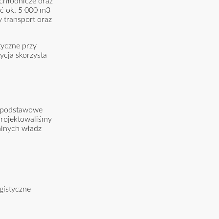
chłodnicze oraz
ć ok. 5 000 m3
 transport oraz
tyczne przy
ycja skorzysta
e podstawowe
projektowaliśmy
alnych władz
gistyczne