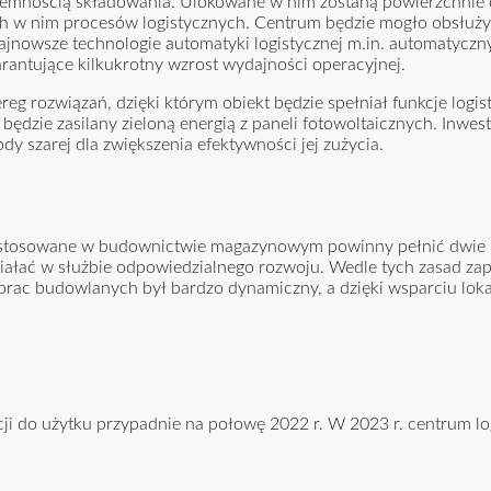
jemnością składowania. Ulokowane w nim zostaną powierzchnie 
h w nim procesów logistycznych. Centrum będzie mogło obsłuży
nowsze technologie automatyki logistycznej m.in. automatyczny
rantujące kilkukrotny wzrost wydajności operacyjnej.
 rozwiązań, dzięki którym obiekt będzie spełniał funkcje logis
dzie zasilany zieloną energią z paneli fotowoltaicznych. Inwest
y szarej dla zwiększenia efektywności jej zużycia.
ia stosowane w budownictwie magazynowym powinny pełnić dwi
iałać w służbie odpowiedzialnego rozwoju. Wedle tych zasad za
 prac budowlanych był bardzo dynamiczny, a dzięki wsparciu lok
ji do użytku przypadnie na połowę 2022 r. W 2023 r. centrum lo