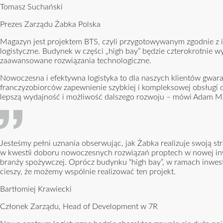
Tomasz Suchański
Prezes Zarządu Żabka Polska
Magazyn jest projektem BTS, czyli przygotowywanym zgodnie z i
logistyczne. Budynek w części „high bay” będzie czterokrotnie 
zaawansowane rozwiązania technologiczne.
Nowoczesna i efektywna logistyka to dla naszych klientów gwara
franczyzobiorców zapewnienie szybkiej i kompleksowej obsługi 
lepszą wydajność i możliwość dalszego rozwoju – mówi Adam Ma
Jesteśmy pełni uznania obserwując, jak Żabka realizuje swoją 
w kwestii doboru nowoczesnych rozwiązań proptech w nowej inwe
branży spożywczej. Oprócz budynku “high bay”, w ramach inwesty
cieszy, że możemy wspólnie realizować ten projekt.
Bartłomiej Krawiecki
Członek Zarządu, Head of Development w 7R