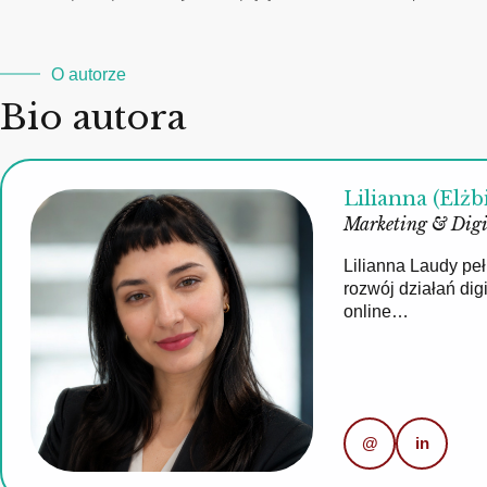
O autorze
Bio autora
Lilianna (Elżb
Marketing & Digi
Lilianna Laudy pe
rozwój działań di
online…
@
in