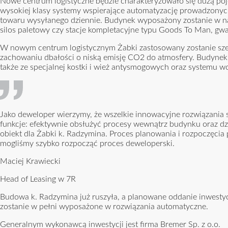
Nowe centrum logistyczne będzie charakteryzowało się dużą po
wysokiej klasy systemy wspierające automatyzację prowadzonyc
towaru wysyłanego dziennie. Budynek wyposażony zostanie w naj
silos paletowy czy stacje kompletacyjne typu Goods To Man, gwa
W nowym centrum logistycznym Żabki zastosowany zostanie szereg
zachowaniu dbałości o niską emisję CO2 do atmosfery. Budynek bę
także ze specjalnej kostki i wież antysmogowych oraz systemu wod
Jako deweloper wierzymy, że wszelkie innowacyjne rozwiązan
funkcje: efektywnie obsłużyć procesy wewnątrz budynku oraz dz
obiekt dla Żabki k. Radzymina. Proces planowania i rozpoczęcia
mogliśmy szybko rozpocząć proces deweloperski.
Maciej Krawiecki
Head of Leasing w 7R
Budowa k. Radzymina już ruszyła, a planowane oddanie inwestyc
zostanie w pełni wyposażone w rozwiązania automatyczne.
Generalnym wykonawcą inwestycji jest firma Bremer Sp. z o.o.