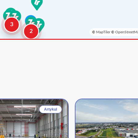
3
2
©
MapTiler
©
OpenStreetMa
Artykul