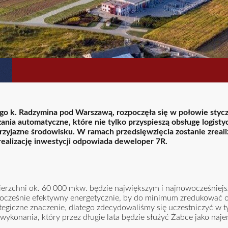
 k. Radzymina pod Warszawą, rozpoczęła się w połowie styczn
ia automatyczne, które nie tylko przyspieszą obsługę logisty
przyjazne środowisku. W ramach przedsięwzięcia zostanie zreal
realizację inwestycji odpowiada deweloper 7R.
erzchni ok. 60 000 mkw. będzie największym i najnowocześniej
dnocześnie efektywny energetycznie, by do minimum zredukować 
tegiczne znaczenie, dlatego zdecydowaliśmy się uczestniczyć w t
ykonania, który przez długie lata będzie służyć Żabce jako naje