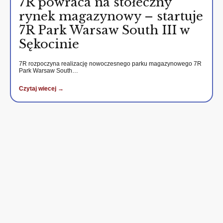
7R powraca na stołeczny
rynek magazynowy – startuje
7R Park Warsaw South III w
Sękocinie
7R rozpoczyna realizację nowoczesnego parku magazynowego 7R
Park Warsaw South…
Czytaj wiecej →