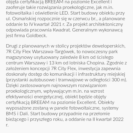
objęta certyfikacją BREEAM na poziomie Excellent i
zaoferuje takie rozwiązania proekologiczne, jak m.in.
fotowoltaika i oświetlenie LED. Start budowy obiektu przy
ul. Osmańskiej rozpocznie się w czerwcu br., a planowane
oddanie to IV kwartał 2021 r. Za projekt architektoniczny
odpowiada pracownia Kwadrat. Generalnym wykonawcą
jest firma Goldbeck.
Drugi z planowanych w stolicy projektów deweloperskich,
7R City Flex Warszawa-Targówek, to nowoczesny park
magazynowy usytuowany zaledwie 8 km od ścisłego
centrum Warszawy i 13 km od lotniska Chopina. Zgodnie z
założeniem koncepcji 7R City Flex, inwestycja zapewnia
doskonały dostęp do komunikacji i infrastruktury miejskiej
(przystanki autobusowe i tramwajowe w odległości 300 m).
Dzięki zastosowanym najnowszym rozwiązaniom
proekologicznym, wpływającym m.in. na wzrost
efektywności energetycznej, obiekt będzie objęty
certyfikacją BREEAM na poziomie Excellent. Obiekty
wyposażone zostaną w panele fotowoltaiczne, systemy
BMS i Dali. Start budowy przypadnie na przełomie
bieżącego i przyszłego roku, a oddanie na II kwartał 2022
r.