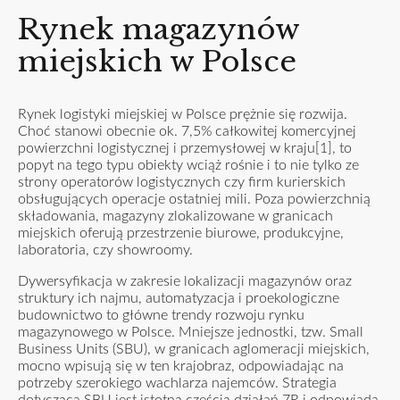
Rynek magazynów
miejskich w Polsce
Rynek logistyki miejskiej w Polsce prężnie się rozwija.
Choć stanowi obecnie ok. 7,5% całkowitej komercyjnej
powierzchni logistycznej i przemysłowej w kraju[1], to
popyt na tego typu obiekty wciąż rośnie i to nie tylko ze
strony operatorów logistycznych czy firm kurierskich
obsługujących operacje ostatniej mili. Poza powierzchnią
składowania, magazyny zlokalizowane w granicach
miejskich oferują przestrzenie biurowe, produkcyjne,
laboratoria, czy showroomy.
Dywersyfikacja w zakresie lokalizacji magazynów oraz
struktury ich najmu, automatyzacja i proekologiczne
budownictwo to główne trendy rozwoju rynku
magazynowego w Polsce. Mniejsze jednostki, tzw. Small
Business Units (SBU), w granicach aglomeracji miejskich,
mocno wpisują się w ten krajobraz, odpowiadając na
potrzeby szerokiego wachlarza najemców. Strategia
dotycząca SBU jest istotną częścią działań 7R i odpowiada