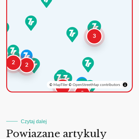
3
2
2
©
MapTiler
©
OpenStreetMap contributors
3
2
Czytaj dalej
Powiazane artykuly