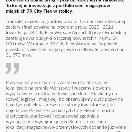
Lotniska Chopina, drugi – przy ul. Rzecznej na Targówku.
To kolejne inwestycje z portfolio sieci magazynów
miejskich 7R City Flex w stolicy.
Transakcje nabycia gruntów przy ul. Osmańskiej i Rzecznej
zostały sfinalizowane na przełomie roku 2020 i 2021.
Inwestycja 7R City Flex Warsaw Airport III przy Osmańskiej
zaoferuje dwa budynki o łącznej powierzchni najmu 24
000 mkw. W ramach 7R City Flex Warszawa-Targówek
powstaną dwie hale magazynowe o całkowitej powierzchni
31 970 mkw.
Pozyskaliśmy w ostatnim czasie bardzo atrakcyjne
lokalizacje na terenie Warszawy i ruszamy z dwoma
wyjątkowymi projektami deweloperskimi. Stawiamy na
rozwój logistyki miejskiej, bo obserwujemy duży popyt na
tego typu obiekty zarówno ze strony inwestorów, jak i
najemców. Przestrzeń w naszych City Flexach można
elastycznie aranżować i dopasować zgodnie z
wymaganiami wynajmującego. Komfort miejskich
lokalizacji magazynowo-przemysłowych doceniło już wiele