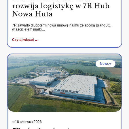
rozwija logistykę w 7R Hub
Nowa Huta
7R zawarło długoterminową umowę najmu ze spółką BrandBQ,
właścicielem marki…
Czytaj więcej →
Newsy
18 czerwca 2026