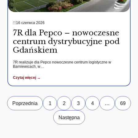
16 czerwca 2026
7R dla Pepco – nowoczesne
centrum dystrybucyjne pod
Gdańskiem
7R realizuje dla Pepco nowoczesne centrum logistyczne w
Barniewicach, w…
Czytaj więcej →
Poprzednia
1
2
3
4
…
69
Następna