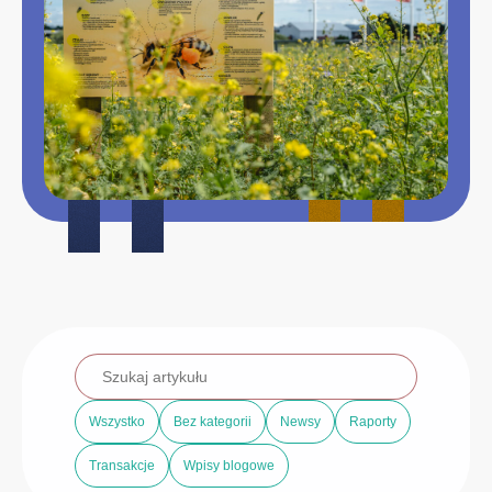
Wszystko
Bez kategorii
Newsy
Raporty
Transakcje
Wpisy blogowe