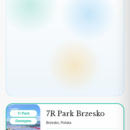
3
2
2
3
2
7R Park Brzesko
7r Park
Dostępne
Brzesko, Polska