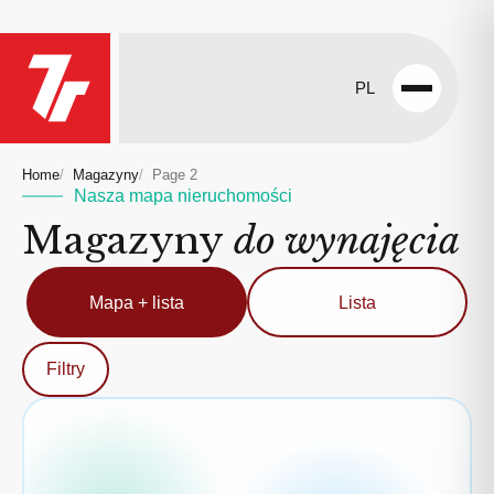
PL
Open
menu
Home
Magazyny
Page 2
Nasza mapa nieruchomości
Magazyny
do wynajęcia
Mapa + lista
Lista
Filtry