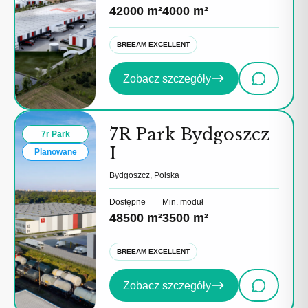
42000 m²
4000 m²
BREEAM EXCELLENT
Zobacz szczegóły
7R Park Bydgoszcz
7r Park
I
Planowane
Bydgoszcz, Polska
Dostępne
Min. moduł
48500 m²
3500 m²
BREEAM EXCELLENT
Zobacz szczegóły