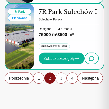
7R Park Sulechów I
7r Park
Planowane
Sulechów, Polska
Dostępne
Min. moduł
75000 m²
3500 m²
BREEAM EXCELLENT
Zobacz szczegóły
Poprzednia
1
2
3
4
Następna