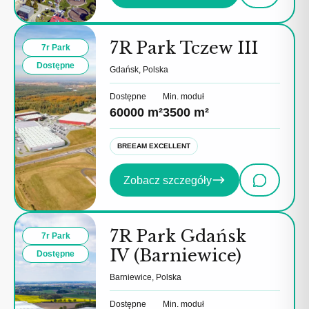
7R Park Tczew III
7r Park
Dostępne
Gdańsk, Polska
Dostępne
Min. moduł
60000 m²
3500 m²
BREEAM EXCELLENT
Zobacz szczegóły
7R Park Gdańsk
7r Park
IV (Barniewice)
Dostępne
Barniewice, Polska
Dostępne
Min. moduł