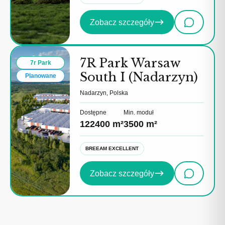
Zobacz szczegóły
7R Park Warsaw
7r Park
South I (Nadarzyn)
Planowane
Nadarzyn, Polska
Dostępne
Min. moduł
122400 m²
3500 m²
BREEAM EXCELLENT
Zobacz szczegóły