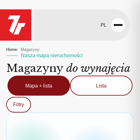
PL
Open
menu
Home
Magazyny
Nasza mapa nieruchomości
Magazyny
do wynajęcia
Mapa + lista
Lista
Filtry