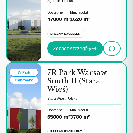
Sękocin, Polska
Dostępne
Min. moduł
47000 m²
1620 m²
BREEAM EXCELLENT
Zobacz szczegóły
7R Park Warsaw
7r Park
South II (Stara
Planowane
Wieś)
Stara Wieś, Polska
Dostępne
Min. moduł
65000 m²
3780 m²
BREEAM EXCELLENT