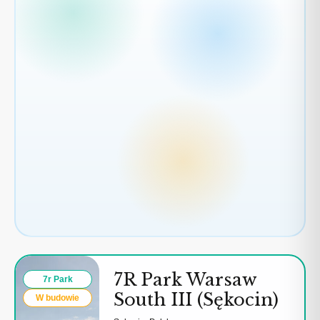
3
7R Park Warsaw
7r Park
South III (Sękocin)
W budowie