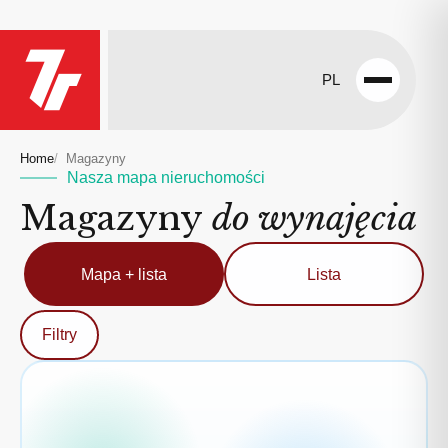
PL
Open
menu
Home
Magazyny
Nasza mapa nieruchomości
Magazyny
do wynajęcia
Mapa + lista
Lista
Filtry