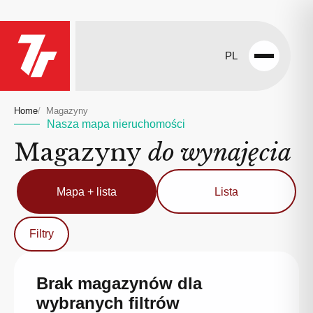
PL
Open
menu
Home
Magazyny
Nasza mapa nieruchomości
Magazyny
do wynajęcia
Mapa + lista
Lista
Filtry
Brak magazynów dla
wybranych filtrów