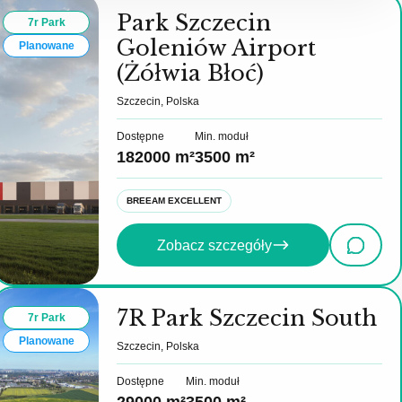
Park Szczecin
7r Park
Goleniów Airport
Planowane
(Żółwia Błoć)
Szczecin, Polska
Dostępne
Min. moduł
182000 m²
3500 m²
BREEAM EXCELLENT
Zobacz szczegóły
7R Park Szczecin South
7r Park
Planowane
Szczecin, Polska
Dostępne
Min. moduł