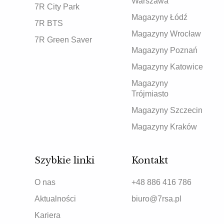
Warszawa
7R City Park
Magazyny Łódź
7R BTS
Magazyny Wrocław
7R Green Saver
Magazyny Poznań
Magazyny Katowice
Magazyny
Trójmiasto
Magazyny Szczecin
Magazyny Kraków
Szybkie linki
Kontakt
O nas
+48 886 416 786
Aktualności
biuro@7rsa.pl
Kariera