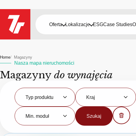
Oferta
Lokalizacje
ESG
Case Studies
O
Home
Magazyny
Nasza mapa nieruchomości
Magazyny
do wynajęcia
Typ
Kraj
produktu
Typ produktu
Kraj
Minimalny
moduł
Min. moduł
Szukaj