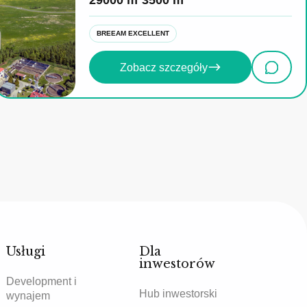
29000 m²
3500 m²
BREEAM EXCELLENT
Zobacz szczegóły
Usługi
Dla
inwestorów
Development i
Hub inwestorski
wynajem