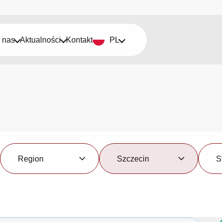
 nas
Aktualności
Kontakt
PL
Region
Miasto
Status
Region
Szczecin
S