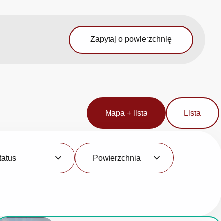
Zapytaj o powierzchnię
Mapa + lista
Lista
Powierzchnia
tatus
Powierzchnia