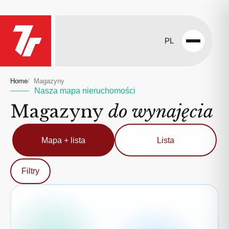
PL
Open
menu
Home
Magazyny
Nasza mapa nieruchomości
Magazyny
do wynajęcia
Mapa + lista
Lista
Filtry