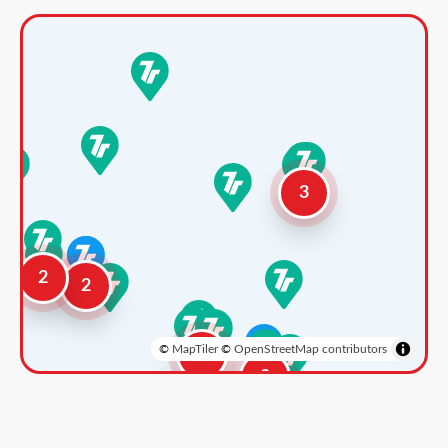
3
2
2
©
MapTiler
©
OpenStreetMap contributors
3
2