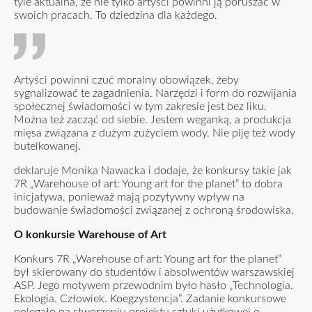
tyle aktualna, że nie tylko artyści powinni ją poruszać w
swoich pracach. To dziedzina dla każdego.
Artyści powinni czuć moralny obowiązek, żeby
sygnalizować te zagadnienia. Narzędzi i form do rozwijania
społecznej świadomości w tym zakresie jest bez liku.
Można też zacząć od siebie. Jestem weganką, a produkcja
mięsa związana z dużym zużyciem wody. Nie piję też wody
butelkowanej.
deklaruje Monika Nawacka i dodaje, że konkursy takie jak
7R „Warehouse of art: Young art for the planet” to dobra
inicjatywa, ponieważ mają pozytywny wpływ na
budowanie świadomości związanej z ochroną środowiska.
O konkursie Warehouse of Art
Konkurs 7R „Warehouse of art: Young art for the planet”
był skierowany do studentów i absolwentów warszawskiej
ASP. Jego motywem przewodnim było hasło „Technologia.
Ekologia. Człowiek. Koegzystencja”. Zadanie konkursowe
polegało na stworzeniu projektu sztuki użytkowej o